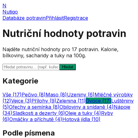
N
Nutiqo
Databáze potravin
Přihlásit
Registrace
Nutriční hodnoty potravin
Najděte nutriční hodnoty pro
17
potravin. Kalorie,
bílkoviny, sacharidy a tuky na 100g.
Hledat
Kategorie
Vše (
17
)
Pečivo
(
8
)
Maso
(
8
)
Uzeniny
(
6
)
Mléčné výrobky
(
12
)
Vejce
(
3
)
Přílohy
(
9
)
Zelenina
(
11
)
Ovoce
(
17
)
Luštěniny
(
5
)
Ořechy a semínka
(
8
)
Obiloviny a snídaně
(
4
)
Nápoje
(
34
)
Sladkosti a dezerty
(
6
)
Oleje a tuky
(
4
)
Ryby
(
6
)
Omáčky a příchutě
(
4
)
Hotová jídla
(
10
)
Podle písmena