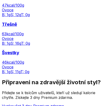
47
kcal/100g
Ovoce
B:
1
g
S:
12
g
T:
0
g
Třešně
63
kcal/100g
Ovoce
B:
1
g
S:
16
g
T:
0
g
Švestky
46
kcal/100g
Ovoce
B:
1
g
S:
11
g
T:
0
g
Připraveni na zdravější životní styl?
Přidejte se k tisícům uživatelů, kteří už sledují kalorie
chytře. Získejte 3 dny Premium zdarma.
Vyzkoušet 3 dny Premium zdarma →