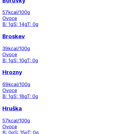
Borůvky
57
kcal/100g
Ovoce
B:
1
g
S:
14
g
T:
0
g
Broskev
39
kcal/100g
Ovoce
B:
1
g
S:
10
g
T:
0
g
Hrozny
69
kcal/100g
Ovoce
B:
1
g
S:
18
g
T:
0
g
Hruška
57
kcal/100g
Ovoce
B:
0
g
S:
15
g
T:
0
g