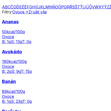
A
B
C
Č
D
Ď
E
É
Ě
F
G
H
I
Í
J
K
L
M
N
Ň
O
Ó
P
Q
R
Ř
S
Š
T
Ť
U
Ú
Ů
V
W
X
Y
Ý
Z
Filtry:
Ovoce
×
Zrušit vše
Ananas
50
kcal/100g
Ovoce
B:
1
g
S:
13
g
T:
0
g
Avokádo
160
kcal/100g
Ovoce
B:
2
g
S:
9
g
T:
15
g
Banán
89
kcal/100g
Ovoce
B:
1
g
S:
23
g
T:
0
g