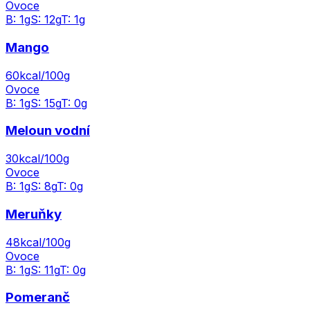
Ovoce
B:
1
g
S:
12
g
T:
1
g
Mango
60
kcal/100g
Ovoce
B:
1
g
S:
15
g
T:
0
g
Meloun vodní
30
kcal/100g
Ovoce
B:
1
g
S:
8
g
T:
0
g
Meruňky
48
kcal/100g
Ovoce
B:
1
g
S:
11
g
T:
0
g
Pomeranč