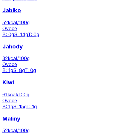
Jablko
52
kcal/100g
Ovoce
B:
0
g
S:
14
g
T:
0
g
Jahody
32
kcal/100g
Ovoce
B:
1
g
S:
8
g
T:
0
g
Kiwi
61
kcal/100g
Ovoce
B:
1
g
S:
15
g
T:
1
g
Maliny
52
kcal/100g