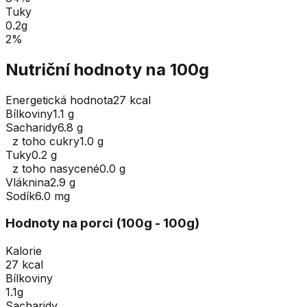
Tuky
0.2
g
2
%
Nutriční hodnoty na 100g
Energetická hodnota
27 kcal
Bílkoviny
1.1 g
Sacharidy
6.8 g
z toho cukry
1.0 g
Tuky
0.2 g
z toho nasycené
0.0 g
Vláknina
2.9 g
Sodík
6.0 mg
Hodnoty na porci (
100
g
- 100g
)
Kalorie
27 kcal
Bílkoviny
1.1g
Sacharidy