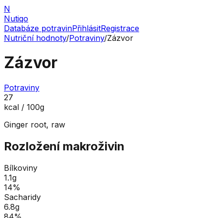
N
Nutiqo
Databáze potravin
Přihlásit
Registrace
Nutriční hodnoty
/
Potraviny
/
Zázvor
Zázvor
Potraviny
27
kcal / 100g
Ginger root, raw
Rozložení makroživin
Bílkoviny
1.1
g
14
%
Sacharidy
6.8
g
84
%