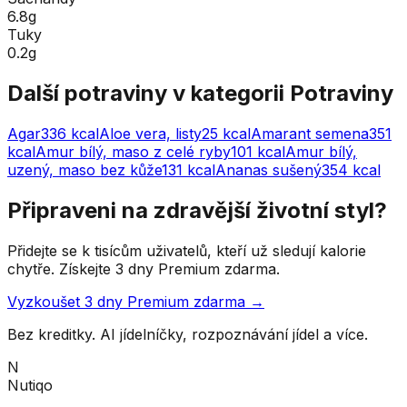
6.8g
Tuky
0.2g
Další potraviny v kategorii
Potraviny
Agar
336
kcal
Aloe vera, listy
25
kcal
Amarant semena
351
kcal
Amur bílý, maso z celé ryby
101
kcal
Amur bílý,
uzený, maso bez kůže
131
kcal
Ananas sušený
354
kcal
Připraveni na zdravější životní styl?
Přidejte se k tisícům uživatelů, kteří už sledují kalorie
chytře. Získejte 3 dny Premium zdarma.
Vyzkoušet 3 dny Premium zdarma →
Bez kreditky. AI jídelníčky, rozpoznávání jídel a více.
N
Nutiqo