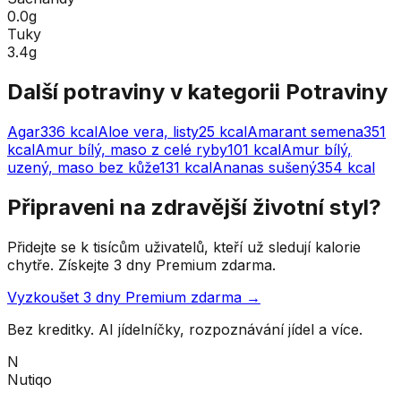
0.0g
Tuky
3.4g
Další potraviny v kategorii
Potraviny
Agar
336
kcal
Aloe vera, listy
25
kcal
Amarant semena
351
kcal
Amur bílý, maso z celé ryby
101
kcal
Amur bílý,
uzený, maso bez kůže
131
kcal
Ananas sušený
354
kcal
Připraveni na zdravější životní styl?
Přidejte se k tisícům uživatelů, kteří už sledují kalorie
chytře. Získejte 3 dny Premium zdarma.
Vyzkoušet 3 dny Premium zdarma →
Bez kreditky. AI jídelníčky, rozpoznávání jídel a více.
N
Nutiqo