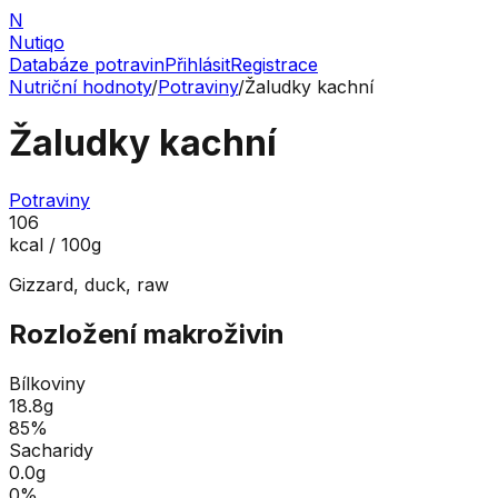
N
Nutiqo
Databáze potravin
Přihlásit
Registrace
Nutriční hodnoty
/
Potraviny
/
Žaludky kachní
Žaludky kachní
Potraviny
106
kcal / 100g
Gizzard, duck, raw
Rozložení makroživin
Bílkoviny
18.8
g
85
%
Sacharidy
0.0
g
0
%