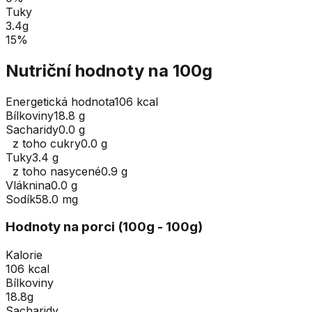
Tuky
3.4
g
15
%
Nutriční hodnoty na 100g
Energetická hodnota
106 kcal
Bílkoviny
18.8 g
Sacharidy
0.0 g
z toho cukry
0.0 g
Tuky
3.4 g
z toho nasycené
0.9 g
Vláknina
0.0 g
Sodík
58.0 mg
Hodnoty na porci (
100
g
- 100g
)
Kalorie
106 kcal
Bílkoviny
18.8g
Sacharidy