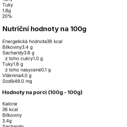
Tuky
1.8
g
20
%
Nutriční hodnoty na 100g
Energetická hodnota
38 kcal
Bílkoviny
3.4 g
Sacharidy
3.8 g
z toho cukry
1.0 g
Tuky
1.8 g
z toho nasycené
0.1 g
Vláknina
4.0 g
Sodík
48.0 mg
Hodnoty na porci (
100
g
- 100g
)
Kalorie
38 kcal
Bílkoviny
3.4g
Sacharidy