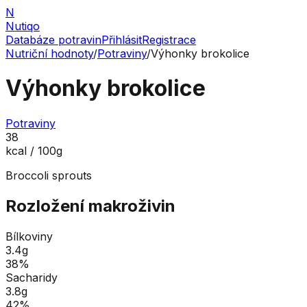
N
Nutiqo
Databáze potravin
Přihlásit
Registrace
Nutriční hodnoty
/
Potraviny
/
Výhonky brokolice
Výhonky brokolice
Potraviny
38
kcal / 100g
Broccoli sprouts
Rozložení makroživin
Bílkoviny
3.4
g
38
%
Sacharidy
3.8
g
42
%