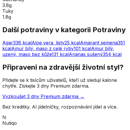
3.8g
Tuky
1.8g
Další potraviny v kategorii
Potraviny
Agar
336
kcal
Aloe vera, listy
25
kcal
Amarant semena
351
kcal
Amur bílý, maso z celé ryby
101
kcal
Amur bílý,
uzený, maso bez kůže
131
kcal
Ananas sušený
354
kcal
Připraveni na zdravější životní styl?
Přidejte se k tisícům uživatelů, kteří už sledují kalorie
chytře. Získejte 3 dny Premium zdarma.
Vyzkoušet 3 dny Premium zdarma →
Bez kreditky. AI jídelníčky, rozpoznávání jídel a více.
N
Nutiqo