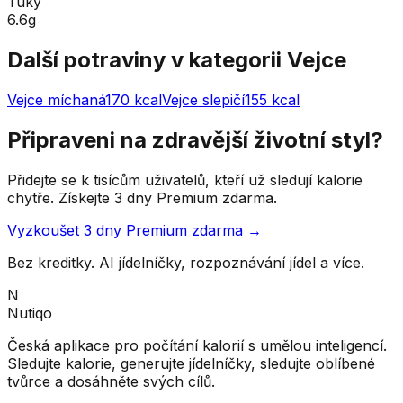
Tuky
6.6g
Další potraviny v kategorii
Vejce
Vejce míchaná
170
kcal
Vejce slepičí
155
kcal
Připraveni na zdravější životní styl?
Přidejte se k tisícům uživatelů, kteří už sledují kalorie
chytře. Získejte 3 dny Premium zdarma.
Vyzkoušet 3 dny Premium zdarma →
Bez kreditky. AI jídelníčky, rozpoznávání jídel a více.
N
Nutiqo
Česká aplikace pro počítání kalorií s umělou inteligencí.
Sledujte kalorie, generujte jídelníčky, sledujte oblíbené
tvůrce a dosáhněte svých cílů.