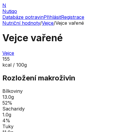
N
Nutiqo
Databáze potravin
Přihlásit
Registrace
Nutriční hodnoty
/
Vejce
/
Vejce vařené
Vejce vařené
Vejce
155
kcal / 100g
Rozložení makroživin
Bílkoviny
13.0
g
52
%
Sacharidy
1.0
g
4
%
Tuky