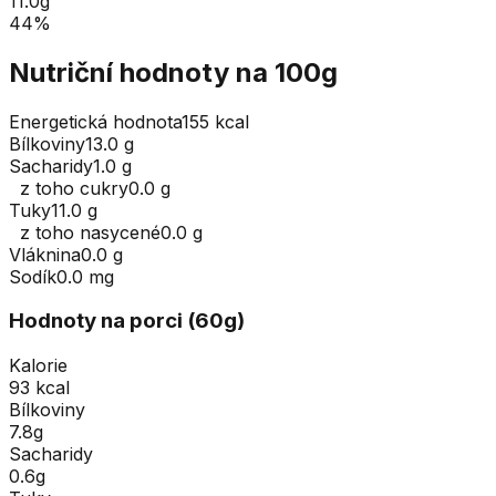
11.0
g
44
%
Nutriční hodnoty na 100g
Energetická hodnota
155 kcal
Bílkoviny
13.0 g
Sacharidy
1.0 g
z toho cukry
0.0 g
Tuky
11.0 g
z toho nasycené
0.0 g
Vláknina
0.0 g
Sodík
0.0 mg
Hodnoty na porci (
60
g
)
Kalorie
93 kcal
Bílkoviny
7.8g
Sacharidy
0.6g