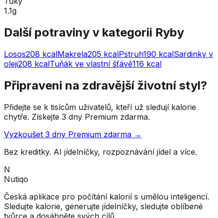
Tuky
1.1g
Další potraviny v kategorii
Ryby
Losos
208
kcal
Makrela
205
kcal
Pstruh
190
kcal
Sardinky v
oleji
208
kcal
Tuňák ve vlastní šťávě
116
kcal
Připraveni na zdravější životní styl?
Přidejte se k tisícům uživatelů, kteří už sledují kalorie
chytře. Získejte 3 dny Premium zdarma.
Vyzkoušet 3 dny Premium zdarma →
Bez kreditky. AI jídelníčky, rozpoznávání jídel a více.
N
Nutiqo
Česká aplikace pro počítání kalorií s umělou inteligencí.
Sledujte kalorie, generujte jídelníčky, sledujte oblíbené
tvůrce a dosáhněte svých cílů.