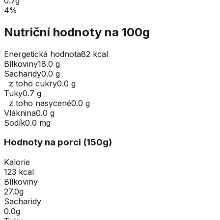
0.7
g
4
%
Nutriční hodnoty na 100g
Energetická hodnota
82 kcal
Bílkoviny
18.0 g
Sacharidy
0.0 g
z toho cukry
0.0 g
Tuky
0.7 g
z toho nasycené
0.0 g
Vláknina
0.0 g
Sodík
0.0 mg
Hodnoty na porci (
150
g
)
Kalorie
123 kcal
Bílkoviny
27.0g
Sacharidy
0.0g