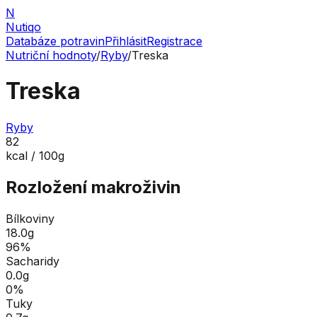
N
Nutiqo
Databáze potravin
Přihlásit
Registrace
Nutriční hodnoty
/
Ryby
/
Treska
Treska
Ryby
82
kcal / 100g
Rozložení makroživin
Bílkoviny
18.0
g
96
%
Sacharidy
0.0
g
0
%
Tuky