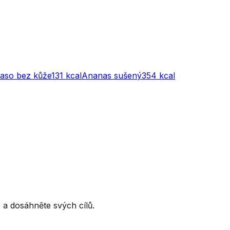
maso bez kůže
131
kcal
Ananas sušený
354
kcal
ce a dosáhněte svých cílů.