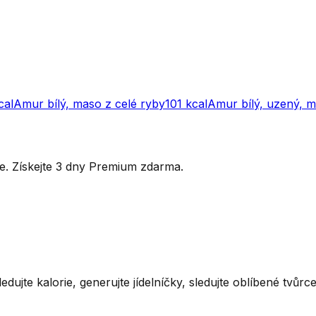
cal
Amur bílý, maso z celé ryby
101
kcal
Amur bílý, uzený, 
ytře. Získejte 3 dny Premium zdarma.
ledujte kalorie, generujte jídelníčky, sledujte oblíbené tvůr