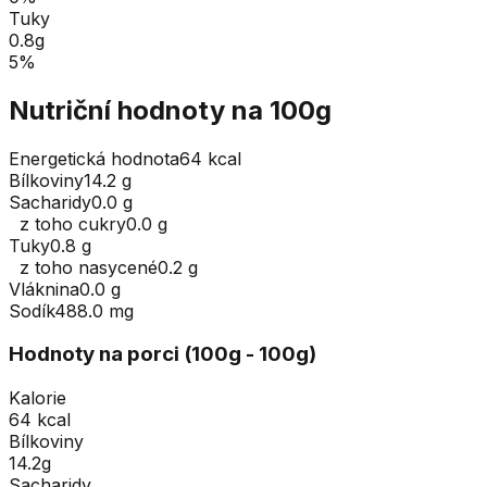
Tuky
0.8
g
5
%
Nutriční hodnoty na 100g
Energetická hodnota
64 kcal
Bílkoviny
14.2 g
Sacharidy
0.0 g
z toho cukry
0.0 g
Tuky
0.8 g
z toho nasycené
0.2 g
Vláknina
0.0 g
Sodík
488.0 mg
Hodnoty na porci (
100
g
- 100g
)
Kalorie
64 kcal
Bílkoviny
14.2g
Sacharidy