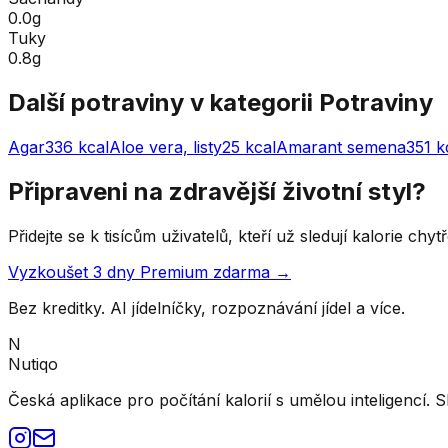
0.0g
Tuky
0.8g
Další potraviny v kategorii
Potraviny
Agar
336
kcal
Aloe vera, listy
25
kcal
Amarant semena
351
k
Připraveni na zdravější životní styl?
Přidejte se k tisícům uživatelů, kteří už sledují kalorie ch
Vyzkoušet 3 dny Premium zdarma →
Bez kreditky. AI jídelníčky, rozpoznávání jídel a více.
N
Nutiqo
Česká aplikace pro počítání kalorií s umělou inteligencí. S