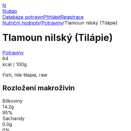
N
Nutiqo
Databáze potravin
Přihlásit
Registrace
Nutriční hodnoty
/
Potraviny
/
Tlamoun nilský (Tilápie)
Tlamoun nilský (Tilápie)
Potraviny
64
kcal / 100g
Fish, nile tilapia, raw
Rozložení makroživin
Bílkoviny
14.2
g
95
%
Sacharidy
0.0
g
0
%