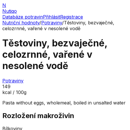
N
Nutiqo
Databáze potravin
Přihlásit
Registrace
Nutriční hodnoty
/
Potraviny
/
Těstoviny, bezvaječné,
celozrnné, vařené v nesolené vodě
Těstoviny, bezvaječné,
celozrnné, vařené v
nesolené vodě
Potraviny
149
kcal / 100g
Pasta without eggs, wholemeal, boiled in unsalted water
Rozložení makroživin
Bílkoviny