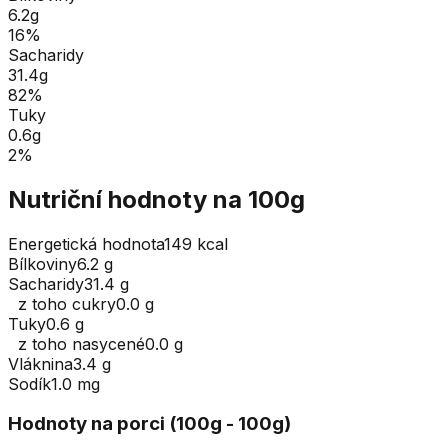
6.2
g
16
%
Sacharidy
31.4
g
82
%
Tuky
0.6
g
2
%
Nutriční hodnoty na 100g
Energetická hodnota
149 kcal
Bílkoviny
6.2 g
Sacharidy
31.4 g
z toho cukry
0.0 g
Tuky
0.6 g
z toho nasycené
0.0 g
Vláknina
3.4 g
Sodík
1.0 mg
Hodnoty na porci (
100
g
- 100g
)