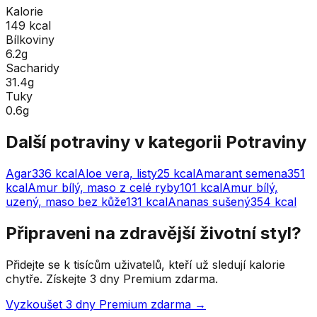
Kalorie
149 kcal
Bílkoviny
6.2g
Sacharidy
31.4g
Tuky
0.6g
Další potraviny v kategorii
Potraviny
Agar
336
kcal
Aloe vera, listy
25
kcal
Amarant semena
351
kcal
Amur bílý, maso z celé ryby
101
kcal
Amur bílý,
uzený, maso bez kůže
131
kcal
Ananas sušený
354
kcal
Připraveni na zdravější životní styl?
Přidejte se k tisícům uživatelů, kteří už sledují kalorie
chytře. Získejte 3 dny Premium zdarma.
Vyzkoušet 3 dny Premium zdarma →