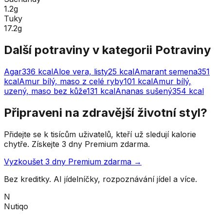
1.2g
Tuky
17.2g
Další potraviny v kategorii
Potraviny
Agar
336
kcal
Aloe vera, listy
25
kcal
Amarant semena
351
kcal
Amur bílý, maso z celé ryby
101
kcal
Amur bílý,
uzený, maso bez kůže
131
kcal
Ananas sušený
354
kcal
Připraveni na zdravější životní styl?
Přidejte se k tisícům uživatelů, kteří už sledují kalorie
chytře. Získejte 3 dny Premium zdarma.
Vyzkoušet 3 dny Premium zdarma →
Bez kreditky. AI jídelníčky, rozpoznávání jídel a více.
N
Nutiqo