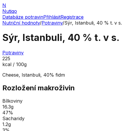
N
Nutiqo
Databáze potravin
Přihlásit
Registrace
Nutriční hodnoty
/
Potraviny
/
Sýr, Istanbuli, 40 % t. v s.
Sýr, Istanbuli, 40 % t. v s.
Potraviny
225
kcal / 100g
Cheese, Istanbuli, 40% fidm
Rozložení makroživin
Bílkoviny
16.3
g
47
%
Sacharidy
1.2
g
3
%