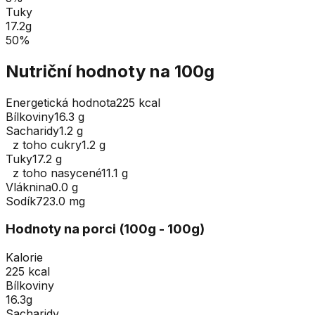
Tuky
17.2
g
50
%
Nutriční hodnoty na 100g
Energetická hodnota
225 kcal
Bílkoviny
16.3 g
Sacharidy
1.2 g
z toho cukry
1.2 g
Tuky
17.2 g
z toho nasycené
11.1 g
Vláknina
0.0 g
Sodík
723.0 mg
Hodnoty na porci (
100
g
- 100g
)
Kalorie
225 kcal
Bílkoviny
16.3g
Sacharidy