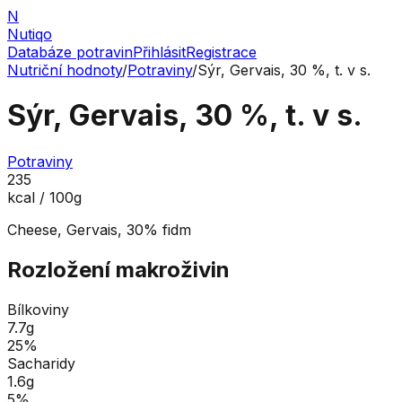
N
Nutiqo
Databáze potravin
Přihlásit
Registrace
Nutriční hodnoty
/
Potraviny
/
Sýr, Gervais, 30 %, t. v s.
Sýr, Gervais, 30 %, t. v s.
Potraviny
235
kcal / 100g
Cheese, Gervais, 30% fidm
Rozložení makroživin
Bílkoviny
7.7
g
25
%
Sacharidy
1.6
g
5
%