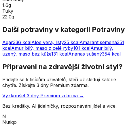
1.6g
Tuky
22.0g
Další potraviny v kategorii
Potraviny
Agar
336
kcal
Aloe vera, listy
25
kcal
Amarant semena
351
kcal
Amur bílý, maso z celé ryby
101
kcal
Amur bílý,
uzený, maso bez kůže
131
kcal
Ananas sušený
354
kcal
Připraveni na zdravější životní styl?
Přidejte se k tisícům uživatelů, kteří už sledují kalorie
chytře. Získejte 3 dny Premium zdarma.
Vyzkoušet 3 dny Premium zdarma →
Bez kreditky. AI jídelníčky, rozpoznávání jídel a více.
N
Nutiqo