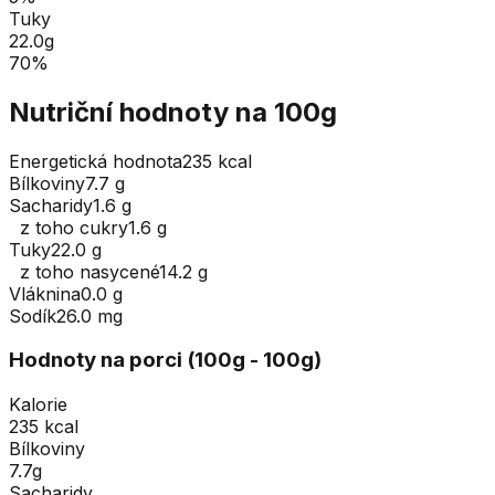
Tuky
22.0
g
70
%
Nutriční hodnoty na 100g
Energetická hodnota
235 kcal
Bílkoviny
7.7 g
Sacharidy
1.6 g
z toho cukry
1.6 g
Tuky
22.0 g
z toho nasycené
14.2 g
Vláknina
0.0 g
Sodík
26.0 mg
Hodnoty na porci (
100
g
- 100g
)
Kalorie
235 kcal
Bílkoviny
7.7g
Sacharidy