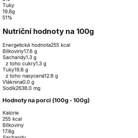
Tuky
19.8
g
51
%
Nutriční hodnoty na 100g
Energetická hodnota
255 kcal
Bílkoviny
17.8 g
Sacharidy
1.3 g
z toho cukry
1.3 g
Tuky
19.8 g
z toho nasycené
12.8 g
Vláknina
0.0 g
Sodík
2638.0 mg
Hodnoty na porci (
100
g
- 100g
)
Kalorie
255 kcal
Bílkoviny
17.8g
Sacharidy