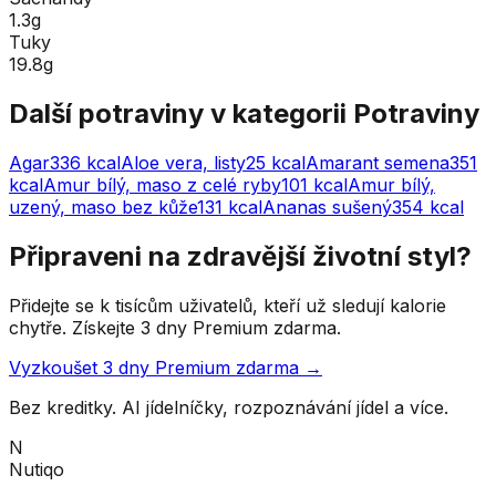
1.3g
Tuky
19.8g
Další potraviny v kategorii
Potraviny
Agar
336
kcal
Aloe vera, listy
25
kcal
Amarant semena
351
kcal
Amur bílý, maso z celé ryby
101
kcal
Amur bílý,
uzený, maso bez kůže
131
kcal
Ananas sušený
354
kcal
Připraveni na zdravější životní styl?
Přidejte se k tisícům uživatelů, kteří už sledují kalorie
chytře. Získejte 3 dny Premium zdarma.
Vyzkoušet 3 dny Premium zdarma →
Bez kreditky. AI jídelníčky, rozpoznávání jídel a více.
N
Nutiqo