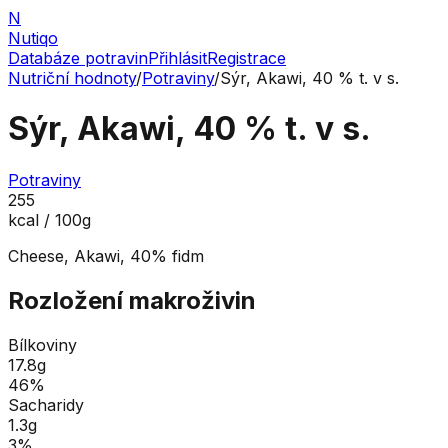
N
Nutiqo
Databáze potravin
Přihlásit
Registrace
Nutriční hodnoty
/
Potraviny
/
Sýr, Akawi, 40 % t. v s.
Sýr, Akawi, 40 % t. v s.
Potraviny
255
kcal / 100g
Cheese, Akawi, 40% fidm
Rozložení makroživin
Bílkoviny
17.8
g
46
%
Sacharidy
1.3
g
3
%