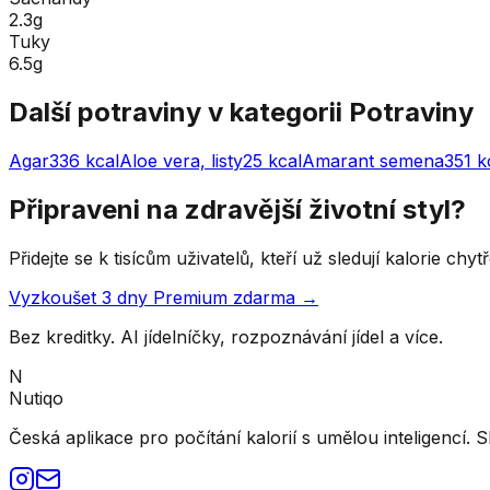
2.3g
Tuky
6.5g
Další potraviny v kategorii
Potraviny
Agar
336
kcal
Aloe vera, listy
25
kcal
Amarant semena
351
k
Připraveni na zdravější životní styl?
Přidejte se k tisícům uživatelů, kteří už sledují kalorie ch
Vyzkoušet 3 dny Premium zdarma →
Bez kreditky. AI jídelníčky, rozpoznávání jídel a více.
N
Nutiqo
Česká aplikace pro počítání kalorií s umělou inteligencí. S