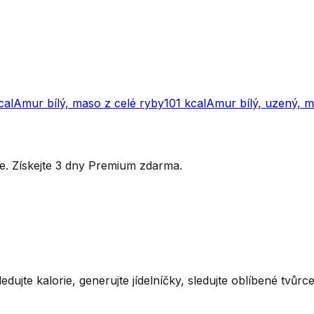
cal
Amur bílý, maso z celé ryby
101
kcal
Amur bílý, uzený, 
ytře. Získejte 3 dny Premium zdarma.
ledujte kalorie, generujte jídelníčky, sledujte oblíbené tvůr