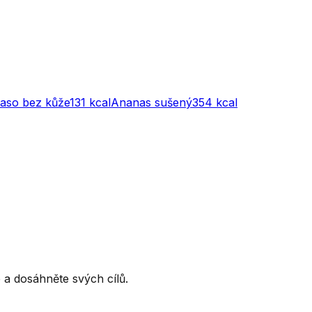
maso bez kůže
131
kcal
Ananas sušený
354
kcal
ce a dosáhněte svých cílů.