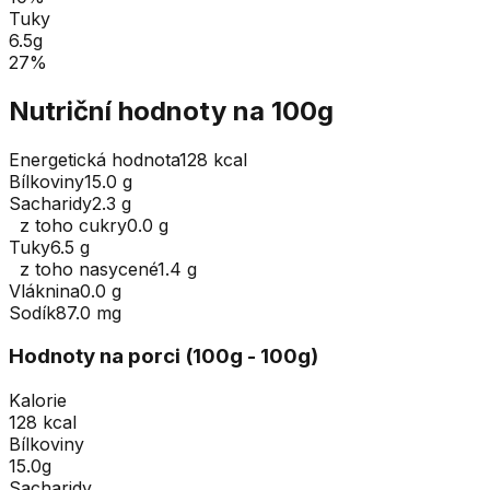
Tuky
6.5
g
27
%
Nutriční hodnoty na 100g
Energetická hodnota
128 kcal
Bílkoviny
15.0 g
Sacharidy
2.3 g
z toho cukry
0.0 g
Tuky
6.5 g
z toho nasycené
1.4 g
Vláknina
0.0 g
Sodík
87.0 mg
Hodnoty na porci (
100
g
- 100g
)
Kalorie
128 kcal
Bílkoviny
15.0g
Sacharidy