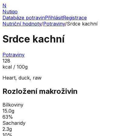
N
Nutiqo
Databáze potravin
Přihlásit
Registrace
Nutriční hodnoty
/
Potraviny
/
Srdce kachní
Srdce kachní
Potraviny
128
kcal / 100g
Heart, duck, raw
Rozložení makroživin
Bílkoviny
15.0
g
63
%
Sacharidy
2.3
g
10
%