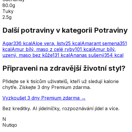
80.0g
Tuky
2.5g
Další potraviny v kategorii
Potraviny
Agar
336
kcal
Aloe vera, listy
25
kcal
Amarant semena
351
kcal
Amur bílý, maso z celé ryby
101
kcal
Amur bílý,
uzený, maso bez kůže
131
kcal
Ananas sušený
354
kcal
Připraveni na zdravější životní styl?
Přidejte se k tisícům uživatelů, kteří už sledují kalorie
chytře. Získejte 3 dny Premium zdarma.
Vyzkoušet 3 dny Premium zdarma →
Bez kreditky. AI jídelníčky, rozpoznávání jídel a více.
N
Nutiqo