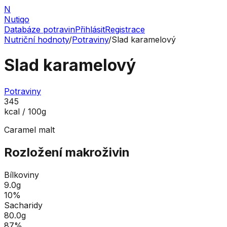
N
Nutiqo
Databáze potravin
Přihlásit
Registrace
Nutriční hodnoty
/
Potraviny
/
Slad karamelový
Slad karamelový
Potraviny
345
kcal / 100g
Caramel malt
Rozložení makroživin
Bílkoviny
9.0
g
10
%
Sacharidy
80.0
g
87
%