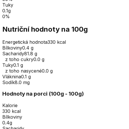
Tuky
0.1
g
0
%
Nutriční hodnoty na 100g
Energetická hodnota
330 kcal
Bílkoviny
0.4 g
Sacharidy
81.8 g
z toho cukry
0.0 g
Tuky
0.1 g
z toho nasycené
0.0 g
Vláknina
0.1 g
Sodík
8.0 mg
Hodnoty na porci (
100
g
- 100g
)
Kalorie
330 kcal
Bílkoviny
0.4g
Sacharidy