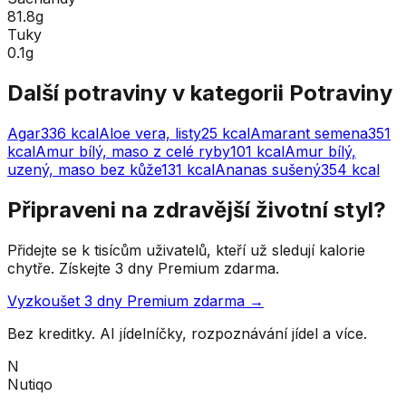
81.8g
Tuky
0.1g
Další potraviny v kategorii
Potraviny
Agar
336
kcal
Aloe vera, listy
25
kcal
Amarant semena
351
kcal
Amur bílý, maso z celé ryby
101
kcal
Amur bílý,
uzený, maso bez kůže
131
kcal
Ananas sušený
354
kcal
Připraveni na zdravější životní styl?
Přidejte se k tisícům uživatelů, kteří už sledují kalorie
chytře. Získejte 3 dny Premium zdarma.
Vyzkoušet 3 dny Premium zdarma →
Bez kreditky. AI jídelníčky, rozpoznávání jídel a více.
N
Nutiqo