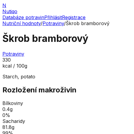
N
Nutiqo
Databáze potravin
Přihlásit
Registrace
Nutriční hodnoty
/
Potraviny
/
Škrob bramborový
Škrob bramborový
Potraviny
330
kcal / 100g
Starch, potato
Rozložení makroživin
Bílkoviny
0.4
g
0
%
Sacharidy
81.8
g
99
%