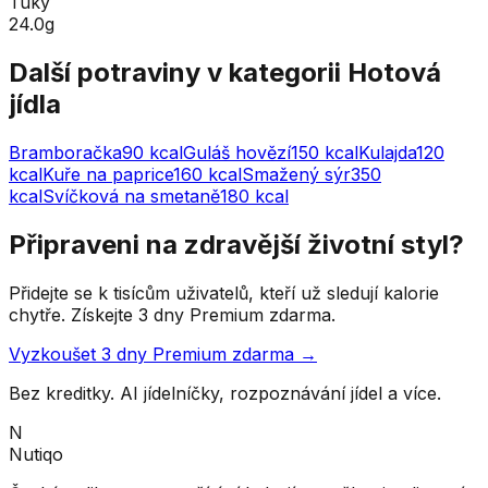
Tuky
24.0g
Další potraviny v kategorii
Hotová
jídla
Bramboračka
90
kcal
Guláš hovězí
150
kcal
Kulajda
120
kcal
Kuře na paprice
160
kcal
Smažený sýr
350
kcal
Svíčková na smetaně
180
kcal
Připraveni na zdravější životní styl?
Přidejte se k tisícům uživatelů, kteří už sledují kalorie
chytře. Získejte 3 dny Premium zdarma.
Vyzkoušet 3 dny Premium zdarma →
Bez kreditky. AI jídelníčky, rozpoznávání jídel a více.
N
Nutiqo