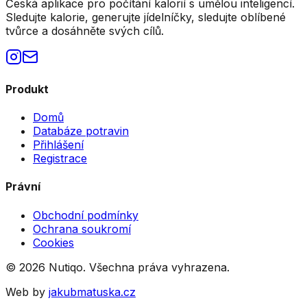
Česká aplikace pro počítání kalorií s umělou inteligencí.
Sledujte kalorie, generujte jídelníčky, sledujte oblíbené
tvůrce a dosáhněte svých cílů.
Produkt
Domů
Databáze potravin
Přihlášení
Registrace
Právní
Obchodní podmínky
Ochrana soukromí
Cookies
©
2026
Nutiqo. Všechna práva vyhrazena.
Web by
jakubmatuska.cz