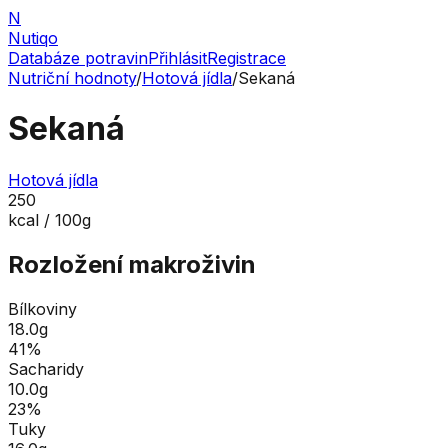
N
Nutiqo
Databáze potravin
Přihlásit
Registrace
Nutriční hodnoty
/
Hotová jídla
/
Sekaná
Sekaná
Hotová jídla
250
kcal / 100g
Rozložení makroživin
Bílkoviny
18.0
g
41
%
Sacharidy
10.0
g
23
%
Tuky