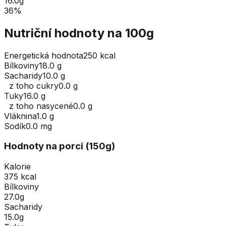
16.0
g
36
%
Nutriční hodnoty na 100g
Energetická hodnota
250 kcal
Bílkoviny
18.0 g
Sacharidy
10.0 g
z toho cukry
0.0 g
Tuky
16.0 g
z toho nasycené
0.0 g
Vláknina
1.0 g
Sodík
0.0 mg
Hodnoty na porci (
150
g
)
Kalorie
375 kcal
Bílkoviny
27.0g
Sacharidy
15.0g