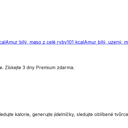
cal
Amur bílý, maso z celé ryby
101
kcal
Amur bílý, uzený, 
ytře. Získejte 3 dny Premium zdarma.
ledujte kalorie, generujte jídelníčky, sledujte oblíbené tvůr