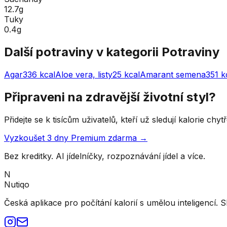
12.7g
Tuky
0.4g
Další potraviny v kategorii
Potraviny
Agar
336
kcal
Aloe vera, listy
25
kcal
Amarant semena
351
k
Připraveni na zdravější životní styl?
Přidejte se k tisícům uživatelů, kteří už sledují kalorie ch
Vyzkoušet 3 dny Premium zdarma →
Bez kreditky. AI jídelníčky, rozpoznávání jídel a více.
N
Nutiqo
Česká aplikace pro počítání kalorií s umělou inteligencí. S