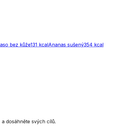
maso bez kůže
131
kcal
Ananas sušený
354
kcal
ce a dosáhněte svých cílů.