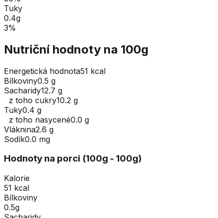
Tuky
0.4
g
3
%
Nutriční hodnoty na 100g
Energetická hodnota
51 kcal
Bílkoviny
0.5 g
Sacharidy
12.7 g
z toho cukry
10.2 g
Tuky
0.4 g
z toho nasycené
0.0 g
Vláknina
2.6 g
Sodík
0.0 mg
Hodnoty na porci (
100
g
- 100g
)
Kalorie
51 kcal
Bílkoviny
0.5g
Sacharidy