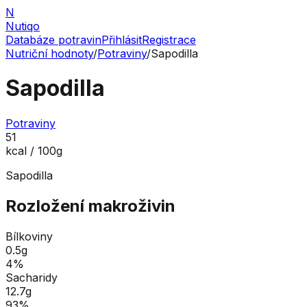
N
Nutiqo
Databáze potravin
Přihlásit
Registrace
Nutriční hodnoty
/
Potraviny
/
Sapodilla
Sapodilla
Potraviny
51
kcal / 100g
Sapodilla
Rozložení makroživin
Bílkoviny
0.5
g
4
%
Sacharidy
12.7
g
93
%