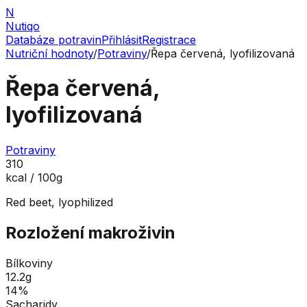
N
Nutiqo
Databáze potravin
Přihlásit
Registrace
Nutriční hodnoty
/
Potraviny
/
Řepa červená, lyofilizovaná
Řepa červená,
lyofilizovaná
Potraviny
310
kcal / 100g
Red beet, lyophilized
Rozložení makroživin
Bílkoviny
12.2
g
14
%
Sacharidy