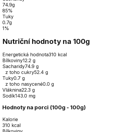
74.9
g
85
%
Tuky
0.7
g
1
%
Nutriční hodnoty na 100g
Energetická hodnota
310 kcal
Bílkoviny
12.2 g
Sacharidy
74.9 g
z toho cukry
52.4 g
Tuky
0.7 g
z toho nasycené
0.0 g
Vláknina
22.3 g
Sodík
143.0 mg
Hodnoty na porci (
100
g
- 100g
)
Kalorie
310 kcal
Bílkoviny