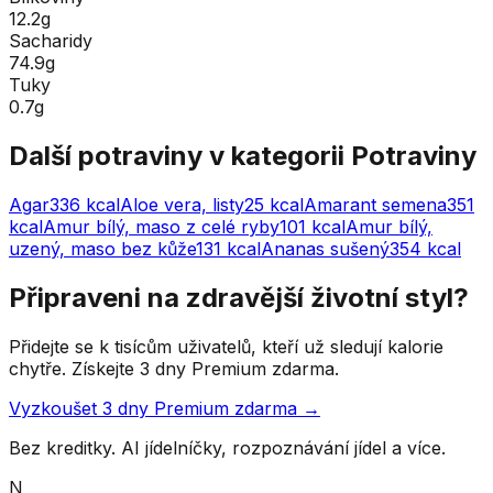
12.2g
Sacharidy
74.9g
Tuky
0.7g
Další potraviny v kategorii
Potraviny
Agar
336
kcal
Aloe vera, listy
25
kcal
Amarant semena
351
kcal
Amur bílý, maso z celé ryby
101
kcal
Amur bílý,
uzený, maso bez kůže
131
kcal
Ananas sušený
354
kcal
Připraveni na zdravější životní styl?
Přidejte se k tisícům uživatelů, kteří už sledují kalorie
chytře. Získejte 3 dny Premium zdarma.
Vyzkoušet 3 dny Premium zdarma →
Bez kreditky. AI jídelníčky, rozpoznávání jídel a více.
N