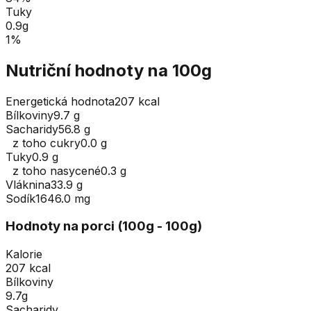
Tuky
0.9
g
1
%
Nutriční hodnoty na 100g
Energetická hodnota
207 kcal
Bílkoviny
9.7 g
Sacharidy
56.8 g
z toho cukry
0.0 g
Tuky
0.9 g
z toho nasycené
0.3 g
Vláknina
33.9 g
Sodík
1646.0 mg
Hodnoty na porci (
100
g
- 100g
)
Kalorie
207 kcal
Bílkoviny
9.7g
Sacharidy