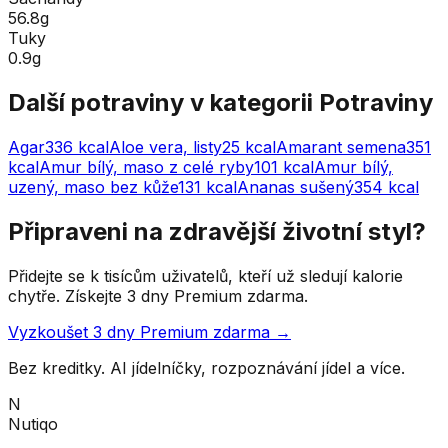
56.8g
Tuky
0.9g
Další potraviny v kategorii
Potraviny
Agar
336
kcal
Aloe vera, listy
25
kcal
Amarant semena
351
kcal
Amur bílý, maso z celé ryby
101
kcal
Amur bílý,
uzený, maso bez kůže
131
kcal
Ananas sušený
354
kcal
Připraveni na zdravější životní styl?
Přidejte se k tisícům uživatelů, kteří už sledují kalorie
chytře. Získejte 3 dny Premium zdarma.
Vyzkoušet 3 dny Premium zdarma →
Bez kreditky. AI jídelníčky, rozpoznávání jídel a více.
N
Nutiqo