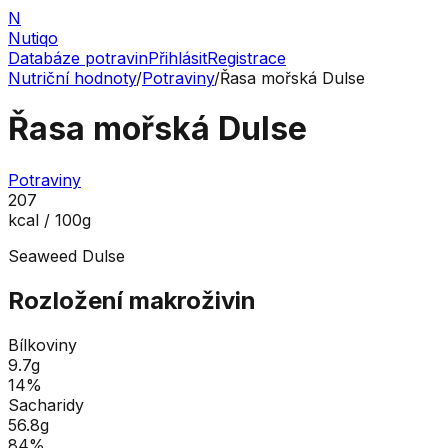
N
Nutiqo
Databáze potravin
Přihlásit
Registrace
Nutriční hodnoty
/
Potraviny
/
Řasa mořská Dulse
Řasa mořská Dulse
Potraviny
207
kcal / 100g
Seaweed Dulse
Rozložení makroživin
Bílkoviny
9.7
g
14
%
Sacharidy
56.8
g
84
%