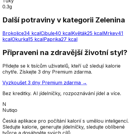
Tuky
0.3g
Další potraviny v kategorii
Zelenina
Brokolice
34
kcal
Cibule
40
kcal
Květák
25
kcal
Mrkev
41
kcal
Okurka
15
kcal
Paprika
27
kcal
Připraveni na zdravější životní styl?
Přidejte se k tisícům uživatelů, kteří už sledují kalorie
chytře. Získejte 3 dny Premium zdarma.
Vyzkoušet 3 dny Premium zdarma →
Bez kreditky. AI jídelníčky, rozpoznávání jídel a více.
N
Nutiqo
Česká aplikace pro počítání kalorií s umělou inteligencí.
Sledujte kalorie, generujte jídelníčky, sledujte oblíbené
tvůrce a dosáhněte svých cílů.