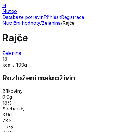
N
Nutiqo
Databáze potravin
Přihlásit
Registrace
Nutriční hodnoty
/
Zelenina
/
Rajče
Rajče
Zelenina
18
kcal / 100g
Rozložení makroživin
Bílkoviny
0.9
g
18
%
Sacharidy
3.9
g
78
%
Tuky