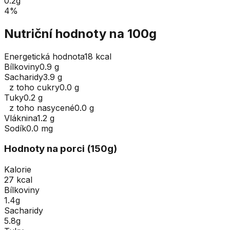
0.2
g
4
%
Nutriční hodnoty na 100g
Energetická hodnota
18 kcal
Bílkoviny
0.9 g
Sacharidy
3.9 g
z toho cukry
0.0 g
Tuky
0.2 g
z toho nasycené
0.0 g
Vláknina
1.2 g
Sodík
0.0 mg
Hodnoty na porci (
150
g
)
Kalorie
27 kcal
Bílkoviny
1.4g
Sacharidy
5.8g