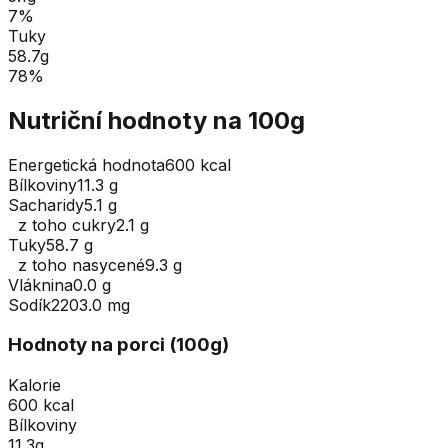
7
%
Tuky
58.7
g
78
%
Nutriční hodnoty na 100g
Energetická hodnota
600 kcal
Bílkoviny
11.3 g
Sacharidy
5.1 g
z toho cukry
2.1 g
Tuky
58.7 g
z toho nasycené
9.3 g
Vláknina
0.0 g
Sodík
2203.0 mg
Hodnoty na porci (
100
g
)
Kalorie
600 kcal
Bílkoviny
11.3g