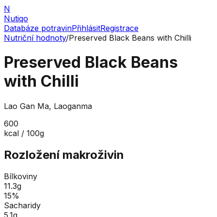
N
Nutiqo
Databáze potravin
Přihlásit
Registrace
Nutriční hodnoty
/
Preserved Black Beans with Chilli
Preserved Black Beans
with Chilli
Lao Gan Ma, Laoganma
600
kcal / 100g
Rozložení makroživin
Bílkoviny
11.3
g
15
%
Sacharidy
5.1
g