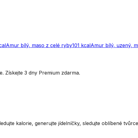
cal
Amur bílý, maso z celé ryby
101
kcal
Amur bílý, uzený, 
ytře. Získejte 3 dny Premium zdarma.
ledujte kalorie, generujte jídelníčky, sledujte oblíbené tvůr