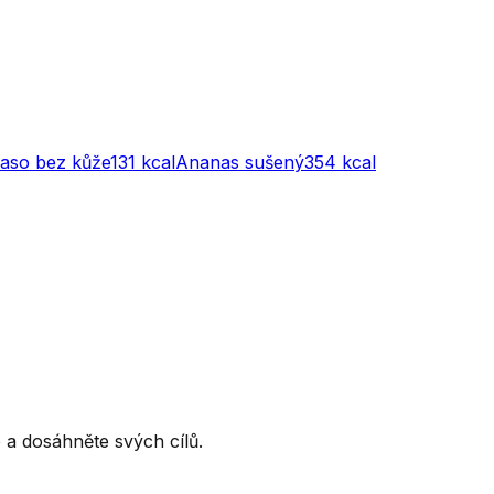
maso bez kůže
131
kcal
Ananas sušený
354
kcal
ce a dosáhněte svých cílů.