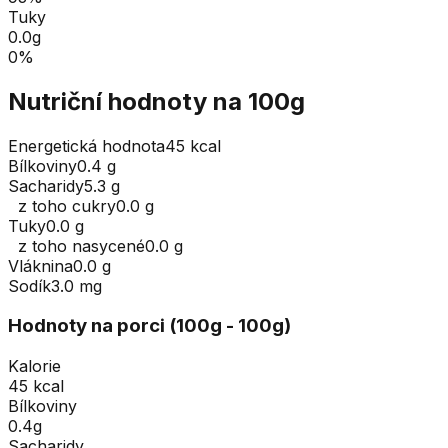
Tuky
0.0
g
0
%
Nutriční hodnoty na 100g
Energetická hodnota
45 kcal
Bílkoviny
0.4 g
Sacharidy
5.3 g
z toho cukry
0.0 g
Tuky
0.0 g
z toho nasycené
0.0 g
Vláknina
0.0 g
Sodík
3.0 mg
Hodnoty na porci (
100
g
- 100g
)
Kalorie
45 kcal
Bílkoviny
0.4g
Sacharidy