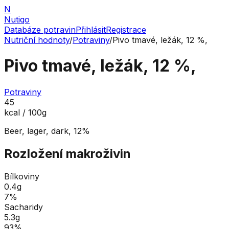
N
Nutiqo
Databáze potravin
Přihlásit
Registrace
Nutriční hodnoty
/
Potraviny
/
Pivo tmavé, ležák, 12 %,
Pivo tmavé, ležák, 12 %,
Potraviny
45
kcal / 100g
Beer, lager, dark, 12%
Rozložení makroživin
Bílkoviny
0.4
g
7
%
Sacharidy
5.3
g
93
%