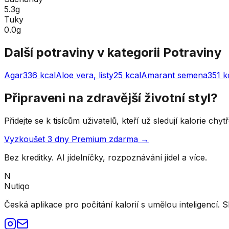
5.3g
Tuky
0.0g
Další potraviny v kategorii
Potraviny
Agar
336
kcal
Aloe vera, listy
25
kcal
Amarant semena
351
k
Připraveni na zdravější životní styl?
Přidejte se k tisícům uživatelů, kteří už sledují kalorie ch
Vyzkoušet 3 dny Premium zdarma →
Bez kreditky. AI jídelníčky, rozpoznávání jídel a více.
N
Nutiqo
Česká aplikace pro počítání kalorií s umělou inteligencí. S