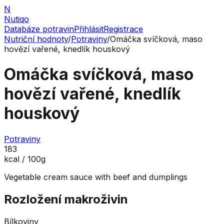
N
Nutiqo
Databáze potravin
Přihlásit
Registrace
Nutriční hodnoty
/
Potraviny
/
Omáčka svíčková, maso
hovězí vařené, knedlík houskový
Omáčka svíčková, maso
hovězí vařené, knedlík
houskový
Potraviny
183
kcal / 100g
Vegetable cream sauce with beef and dumplings
Rozložení makroživin
Bílkoviny