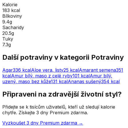
Kalorie
183 kcal
Bílkoviny
9.4g
Sacharidy
20.5g
Tuky
7.3g
Další potraviny v kategorii
Potraviny
Agar
336
kcal
Aloe vera, listy
25
kcal
Amarant semena
351
kcal
Amur bílý, maso z celé ryby
101
kcal
Amur bílý,
uzený, maso bez kůže
131
kcal
Ananas sušený
354
kcal
Připraveni na zdravější životní styl?
Přidejte se k tisícům uživatelů, kteří už sledují kalorie
chytře. Získejte 3 dny Premium zdarma.
Vyzkoušet 3 dny Premium zdarma →