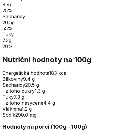
9.4
g
25
%
Sacharidy
20.5
g
55
%
Tuky
7.3
g
20
%
Nutriční hodnoty na 100g
Energetická hodnota
183 kcal
Bílkoviny
9.4 g
Sacharidy
20.5 g
z toho cukry
1.3 g
Tuky
7.3 g
z toho nasycené
4.4 g
Vláknina
1.2 g
Sodík
290.0 mg
Hodnoty na porci (
100
g
- 100g
)