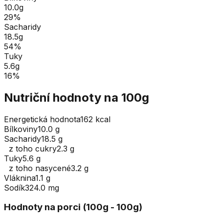
10.0
g
29
%
Sacharidy
18.5
g
54
%
Tuky
5.6
g
16
%
Nutriční hodnoty na 100g
Energetická hodnota
162 kcal
Bílkoviny
10.0 g
Sacharidy
18.5 g
z toho cukry
2.3 g
Tuky
5.6 g
z toho nasycené
3.2 g
Vláknina
1.1 g
Sodík
324.0 mg
Hodnoty na porci (
100
g
- 100g
)