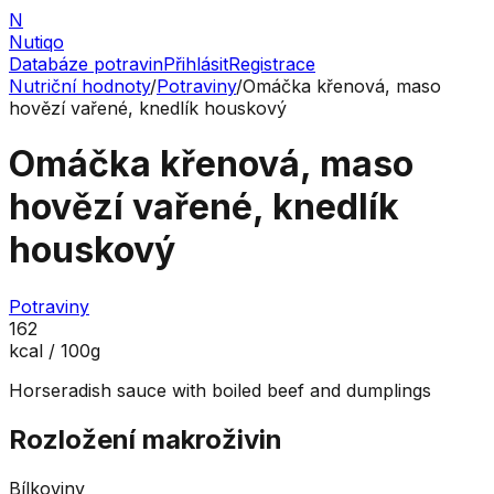
N
Nutiqo
Databáze potravin
Přihlásit
Registrace
Nutriční hodnoty
/
Potraviny
/
Omáčka křenová, maso
hovězí vařené, knedlík houskový
Omáčka křenová, maso
hovězí vařené, knedlík
houskový
Potraviny
162
kcal / 100g
Horseradish sauce with boiled beef and dumplings
Rozložení makroživin
Bílkoviny