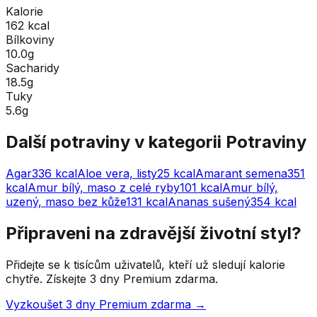
Kalorie
162 kcal
Bílkoviny
10.0g
Sacharidy
18.5g
Tuky
5.6g
Další potraviny v kategorii
Potraviny
Agar
336
kcal
Aloe vera, listy
25
kcal
Amarant semena
351
kcal
Amur bílý, maso z celé ryby
101
kcal
Amur bílý,
uzený, maso bez kůže
131
kcal
Ananas sušený
354
kcal
Připraveni na zdravější životní styl?
Přidejte se k tisícům uživatelů, kteří už sledují kalorie
chytře. Získejte 3 dny Premium zdarma.
Vyzkoušet 3 dny Premium zdarma →