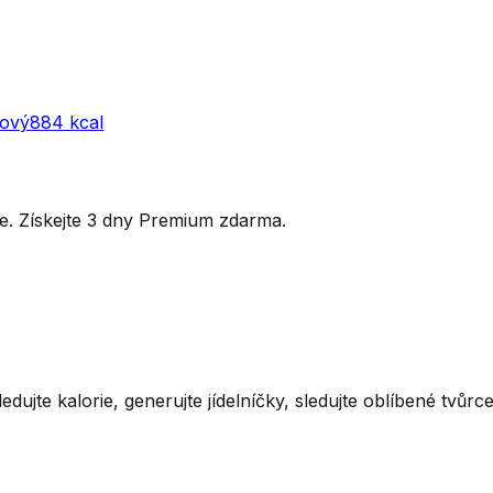
kový
884
kcal
ytře. Získejte 3 dny Premium zdarma.
ledujte kalorie, generujte jídelníčky, sledujte oblíbené tvůr