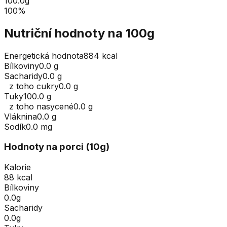
100.0
g
100
%
Nutriční hodnoty na 100g
Energetická hodnota
884 kcal
Bílkoviny
0.0 g
Sacharidy
0.0 g
z toho cukry
0.0 g
Tuky
100.0 g
z toho nasycené
0.0 g
Vláknina
0.0 g
Sodík
0.0 mg
Hodnoty na porci (
10
g
)
Kalorie
88 kcal
Bílkoviny
0.0g
Sacharidy
0.0g