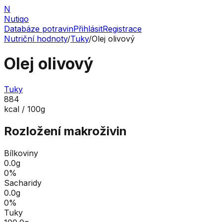
N
Nutiqo
Databáze potravin
Přihlásit
Registrace
Nutriční hodnoty
/
Tuky
/
Olej olivový
Olej olivový
Tuky
884
kcal / 100g
Rozložení makroživin
Bílkoviny
0.0
g
0
%
Sacharidy
0.0
g
0
%
Tuky