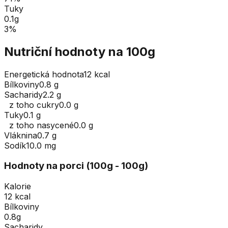
Tuky
0.1
g
3
%
Nutriční hodnoty na 100g
Energetická hodnota
12 kcal
Bílkoviny
0.8 g
Sacharidy
2.2 g
z toho cukry
0.0 g
Tuky
0.1 g
z toho nasycené
0.0 g
Vláknina
0.7 g
Sodík
10.0 mg
Hodnoty na porci (
100
g
- 100g
)
Kalorie
12 kcal
Bílkoviny
0.8g
Sacharidy