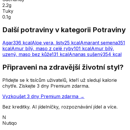
2.2g
Tuky
0.1g
Další potraviny v kategorii
Potraviny
Agar
336
kcal
Aloe vera, listy
25
kcal
Amarant semena
351
kcal
Amur bílý, maso z celé ryby
101
kcal
Amur bílý,
uzený, maso bez kůže
131
kcal
Ananas sušený
354
kcal
Připraveni na zdravější životní styl?
Přidejte se k tisícům uživatelů, kteří už sledují kalorie
chytře. Získejte 3 dny Premium zdarma.
Vyzkoušet 3 dny Premium zdarma →
Bez kreditky. AI jídelníčky, rozpoznávání jídel a více.
N
Nutiqo