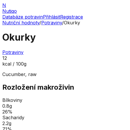
N
Nutiqo
Databáze potravin
Přihlásit
Registrace
Nutriční hodnoty
/
Potraviny
/
Okurky
Okurky
Potraviny
12
kcal / 100g
Cucumber, raw
Rozložení makroživin
Bílkoviny
0.8
g
26
%
Sacharidy
2.2
g
71
%