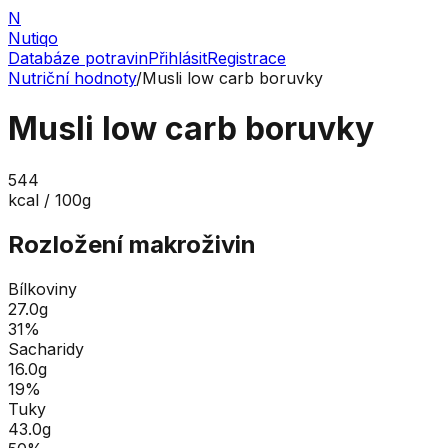
N
Nutiqo
Databáze potravin
Přihlásit
Registrace
Nutriční hodnoty
/
Musli low carb boruvky
Musli low carb boruvky
544
kcal / 100g
Rozložení makroživin
Bílkoviny
27.0
g
31
%
Sacharidy
16.0
g
19
%
Tuky
43.0
g