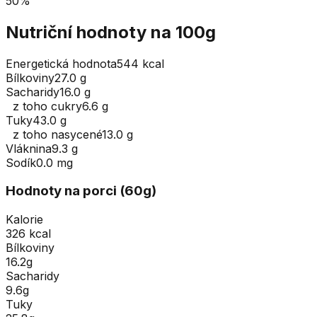
50
%
Nutriční hodnoty na 100g
Energetická hodnota
544 kcal
Bílkoviny
27.0 g
Sacharidy
16.0 g
z toho cukry
6.6 g
Tuky
43.0 g
z toho nasycené
13.0 g
Vláknina
9.3 g
Sodík
0.0 mg
Hodnoty na porci (
60
g
)
Kalorie
326 kcal
Bílkoviny
16.2g
Sacharidy
9.6g
Tuky