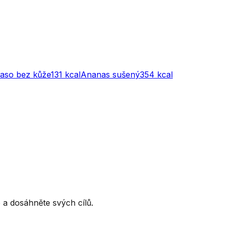
maso bez kůže
131
kcal
Ananas sušený
354
kcal
ce a dosáhněte svých cílů.