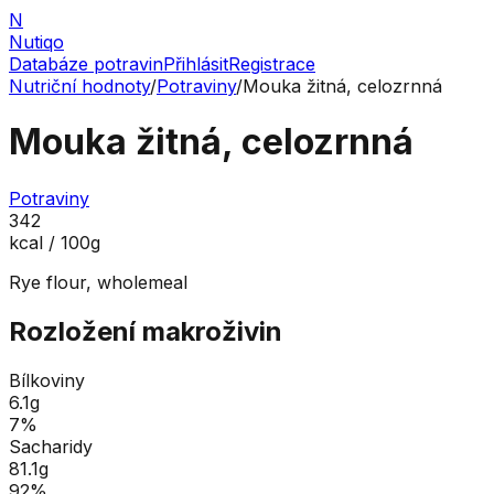
N
Nutiqo
Databáze potravin
Přihlásit
Registrace
Nutriční hodnoty
/
Potraviny
/
Mouka žitná, celozrnná
Mouka žitná, celozrnná
Potraviny
342
kcal / 100g
Rye flour, wholemeal
Rozložení makroživin
Bílkoviny
6.1
g
7
%
Sacharidy
81.1
g
92
%