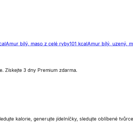
cal
Amur bílý, maso z celé ryby
101
kcal
Amur bílý, uzený, 
ytře. Získejte 3 dny Premium zdarma.
ledujte kalorie, generujte jídelníčky, sledujte oblíbené tvůr