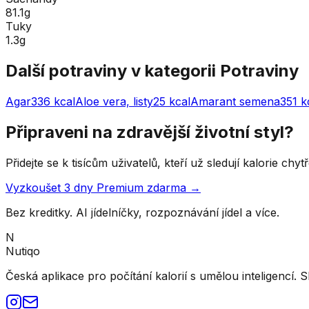
81.1g
Tuky
1.3g
Další potraviny v kategorii
Potraviny
Agar
336
kcal
Aloe vera, listy
25
kcal
Amarant semena
351
k
Připraveni na zdravější životní styl?
Přidejte se k tisícům uživatelů, kteří už sledují kalorie ch
Vyzkoušet 3 dny Premium zdarma →
Bez kreditky. AI jídelníčky, rozpoznávání jídel a více.
N
Nutiqo
Česká aplikace pro počítání kalorií s umělou inteligencí. S