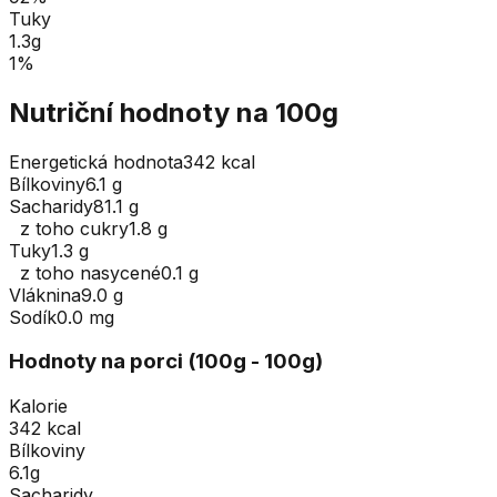
Tuky
1.3
g
1
%
Nutriční hodnoty na 100g
Energetická hodnota
342 kcal
Bílkoviny
6.1 g
Sacharidy
81.1 g
z toho cukry
1.8 g
Tuky
1.3 g
z toho nasycené
0.1 g
Vláknina
9.0 g
Sodík
0.0 mg
Hodnoty na porci (
100
g
- 100g
)
Kalorie
342 kcal
Bílkoviny
6.1g
Sacharidy