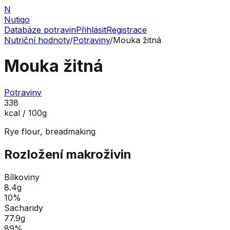
N
Nutiqo
Databáze potravin
Přihlásit
Registrace
Nutriční hodnoty
/
Potraviny
/
Mouka žitná
Mouka žitná
Potraviny
338
kcal / 100g
Rye flour, breadmaking
Rozložení makroživin
Bílkoviny
8.4
g
10
%
Sacharidy
77.9
g
89
%