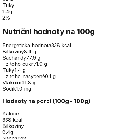
Tuky
1.4
g
2
%
Nutriční hodnoty na 100g
Energetická hodnota
338 kcal
Bílkoviny
8.4 g
Sacharidy
77.9 g
z toho cukry
1.9 g
Tuky
1.4 g
z toho nasycené
0.1 g
Vláknina
11.8 g
Sodík
1.0 mg
Hodnoty na porci (
100
g
- 100g
)
Kalorie
338 kcal
Bílkoviny
8.4g
Sacharidy