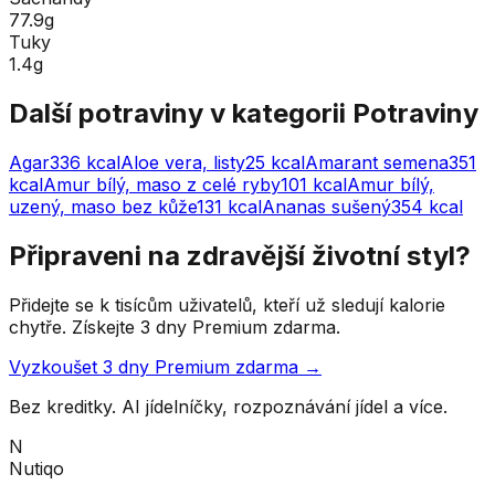
77.9g
Tuky
1.4g
Další potraviny v kategorii
Potraviny
Agar
336
kcal
Aloe vera, listy
25
kcal
Amarant semena
351
kcal
Amur bílý, maso z celé ryby
101
kcal
Amur bílý,
uzený, maso bez kůže
131
kcal
Ananas sušený
354
kcal
Připraveni na zdravější životní styl?
Přidejte se k tisícům uživatelů, kteří už sledují kalorie
chytře. Získejte 3 dny Premium zdarma.
Vyzkoušet 3 dny Premium zdarma →
Bez kreditky. AI jídelníčky, rozpoznávání jídel a více.
N
Nutiqo