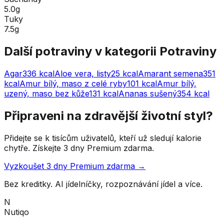
5.0g
Tuky
7.5g
Další potraviny v kategorii
Potraviny
Agar
336
kcal
Aloe vera, listy
25
kcal
Amarant semena
351
kcal
Amur bílý, maso z celé ryby
101
kcal
Amur bílý,
uzený, maso bez kůže
131
kcal
Ananas sušený
354
kcal
Připraveni na zdravější životní styl?
Přidejte se k tisícům uživatelů, kteří už sledují kalorie
chytře. Získejte 3 dny Premium zdarma.
Vyzkoušet 3 dny Premium zdarma →
Bez kreditky. AI jídelníčky, rozpoznávání jídel a více.
N
Nutiqo