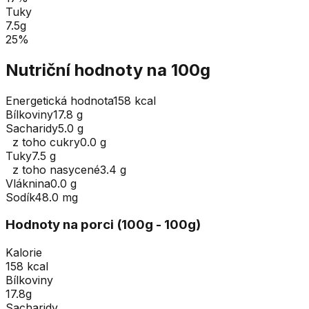
Tuky
7.5
g
25
%
Nutriční hodnoty na 100g
Energetická hodnota
158 kcal
Bílkoviny
17.8 g
Sacharidy
5.0 g
z toho cukry
0.0 g
Tuky
7.5 g
z toho nasycené
3.4 g
Vláknina
0.0 g
Sodík
48.0 mg
Hodnoty na porci (
100
g
- 100g
)
Kalorie
158 kcal
Bílkoviny
17.8g
Sacharidy