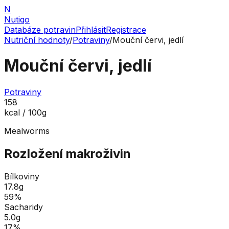
N
Nutiqo
Databáze potravin
Přihlásit
Registrace
Nutriční hodnoty
/
Potraviny
/
Mouční červi, jedlí
Mouční červi, jedlí
Potraviny
158
kcal / 100g
Mealworms
Rozložení makroživin
Bílkoviny
17.8
g
59
%
Sacharidy
5.0
g
17
%