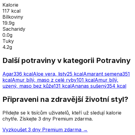
Kalorie
117 kcal
Bílkoviny
19.9g
Sacharidy
0.0g
Tuky
4.2g
Další potraviny v kategorii
Potraviny
Agar
336
kcal
Aloe vera, listy
25
kcal
Amarant semena
351
kcal
Amur bílý, maso z celé ryby
101
kcal
Amur bílý,
uzený, maso bez kůže
131
kcal
Ananas sušený
354
kcal
Připraveni na zdravější životní styl?
Přidejte se k tisícům uživatelů, kteří už sledují kalorie
chytře. Získejte 3 dny Premium zdarma.
Vyzkoušet 3 dny Premium zdarma →