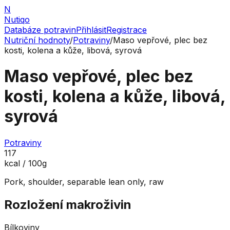
N
Nutiqo
Databáze potravin
Přihlásit
Registrace
Nutriční hodnoty
/
Potraviny
/
Maso vepřové, plec bez
kosti, kolena a kůže, libová, syrová
Maso vepřové, plec bez
kosti, kolena a kůže, libová,
syrová
Potraviny
117
kcal / 100g
Pork, shoulder, separable lean only, raw
Rozložení makroživin
Bílkoviny