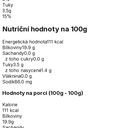
Tuky
3.5
g
15
%
Nutriční hodnoty na 100g
Energetická hodnota
111 kcal
Bílkoviny
19.9 g
Sacharidy
0.0 g
z toho cukry
0.0 g
Tuky
3.5 g
z toho nasycené
1.4 g
Vláknina
0.0 g
Sodík
86.0 mg
Hodnoty na porci (
100
g
- 100g
)
Kalorie
111 kcal
Bílkoviny
19.9g
Sacharidy