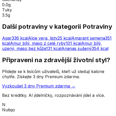
0.0g
Tuky
3.5g
Další potraviny v kategorii
Potraviny
Agar
336
kcal
Aloe vera, listy
25
kcal
Amarant semena
351
kcal
Amur bílý, maso z celé ryby
101
kcal
Amur bílý,
uzený, maso bez kůže
131
kcal
Ananas sušený
354
kcal
Připraveni na zdravější životní styl?
Přidejte se k tisícům uživatelů, kteří už sledují kalorie
chytře. Získejte 3 dny Premium zdarma.
Vyzkoušet 3 dny Premium zdarma →
Bez kreditky. AI jídelníčky, rozpoznávání jídel a více.
N
Nutiqo