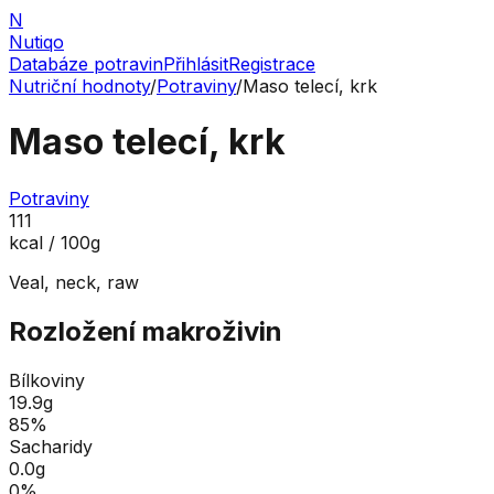
N
Nutiqo
Databáze potravin
Přihlásit
Registrace
Nutriční hodnoty
/
Potraviny
/
Maso telecí, krk
Maso telecí, krk
Potraviny
111
kcal / 100g
Veal, neck, raw
Rozložení makroživin
Bílkoviny
19.9
g
85
%
Sacharidy
0.0
g
0
%