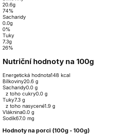
20.6
g
74
%
Sacharidy
0.0
g
0
%
Tuky
7.3
g
26
%
Nutriční hodnoty na 100g
Energetická hodnota
148 kcal
Bílkoviny
20.6 g
Sacharidy
0.0 g
z toho cukry
0.0 g
Tuky
7.3 g
z toho nasycené
1.9 g
Vláknina
0.0 g
Sodík
67.0 mg
Hodnoty na porci (
100
g
- 100g
)