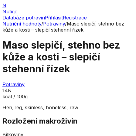
N
Nutiqo
Databáze potravin
Přihlásit
Registrace
Nutriční hodnoty
/
Potraviny
/
Maso slepičí, stehno bez
kůže a kosti – slepičí stehenní řízek
Maso slepičí, stehno bez
kůže a kosti – slepičí
stehenní řízek
Potraviny
148
kcal / 100g
Hen, leg, skinless, boneless, raw
Rozložení makroživin
Bílkoviny