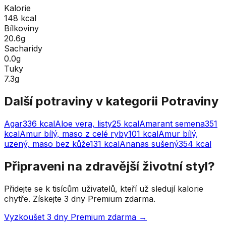
Kalorie
148 kcal
Bílkoviny
20.6g
Sacharidy
0.0g
Tuky
7.3g
Další potraviny v kategorii
Potraviny
Agar
336
kcal
Aloe vera, listy
25
kcal
Amarant semena
351
kcal
Amur bílý, maso z celé ryby
101
kcal
Amur bílý,
uzený, maso bez kůže
131
kcal
Ananas sušený
354
kcal
Připraveni na zdravější životní styl?
Přidejte se k tisícům uživatelů, kteří už sledují kalorie
chytře. Získejte 3 dny Premium zdarma.
Vyzkoušet 3 dny Premium zdarma →