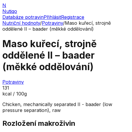
N
Nutiqo
Databáze potravin
Přihlásit
Registrace
Nutriční hodnoty
/
Potraviny
/
Maso kuřecí, strojně
oddělené II – baader (měkké oddělování)
Maso kuřecí, strojně
oddělené II – baader
(měkké oddělování)
Potraviny
131
kcal / 100g
Chicken, mechanically separated II - baader (low
pressure separation), raw
Rozložení makroživin