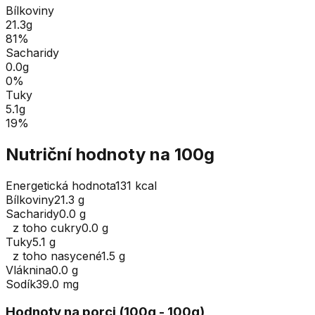
Bílkoviny
21.3
g
81
%
Sacharidy
0.0
g
0
%
Tuky
5.1
g
19
%
Nutriční hodnoty na 100g
Energetická hodnota
131 kcal
Bílkoviny
21.3 g
Sacharidy
0.0 g
z toho cukry
0.0 g
Tuky
5.1 g
z toho nasycené
1.5 g
Vláknina
0.0 g
Sodík
39.0 mg
Hodnoty na porci (
100
g
- 100g
)