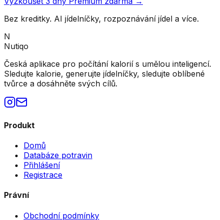
Vyzkoušet 3 dny Premium zdarma →
Bez kreditky. AI jídelníčky, rozpoznávání jídel a více.
N
Nutiqo
Česká aplikace pro počítání kalorií s umělou inteligencí.
Sledujte kalorie, generujte jídelníčky, sledujte oblíbené
tvůrce a dosáhněte svých cílů.
Produkt
Domů
Databáze potravin
Přihlášení
Registrace
Právní
Obchodní podmínky