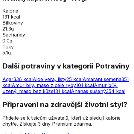
Kalorie
131 kcal
Bílkoviny
21.3g
Sacharidy
0.0g
Tuky
5.1g
Další potraviny v kategorii
Potraviny
Agar
336
kcal
Aloe vera, listy
25
kcal
Amarant semena
351
kcal
Amur bílý, maso z celé ryby
101
kcal
Amur bílý,
uzený, maso bez kůže
131
kcal
Ananas sušený
354
kcal
Připraveni na zdravější životní styl?
Přidejte se k tisícům uživatelů, kteří už sledují kalorie
chytře. Získejte 3 dny Premium zdarma.