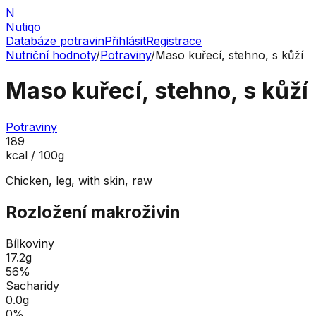
N
Nutiqo
Databáze potravin
Přihlásit
Registrace
Nutriční hodnoty
/
Potraviny
/
Maso kuřecí, stehno, s kůží
Maso kuřecí, stehno, s kůží
Potraviny
189
kcal / 100g
Chicken, leg, with skin, raw
Rozložení makroživin
Bílkoviny
17.2
g
56
%
Sacharidy
0.0
g
0
%