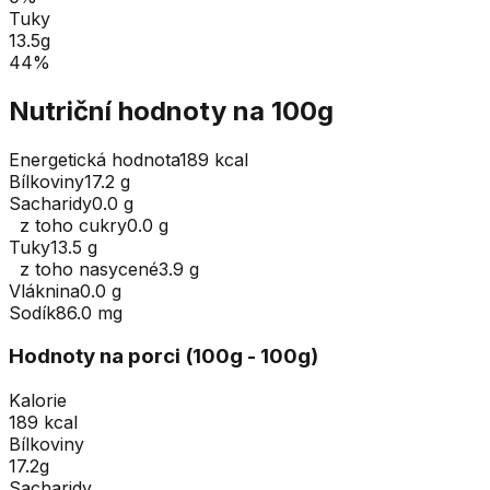
Tuky
13.5
g
44
%
Nutriční hodnoty na 100g
Energetická hodnota
189 kcal
Bílkoviny
17.2 g
Sacharidy
0.0 g
z toho cukry
0.0 g
Tuky
13.5 g
z toho nasycené
3.9 g
Vláknina
0.0 g
Sodík
86.0 mg
Hodnoty na porci (
100
g
- 100g
)
Kalorie
189 kcal
Bílkoviny
17.2g
Sacharidy