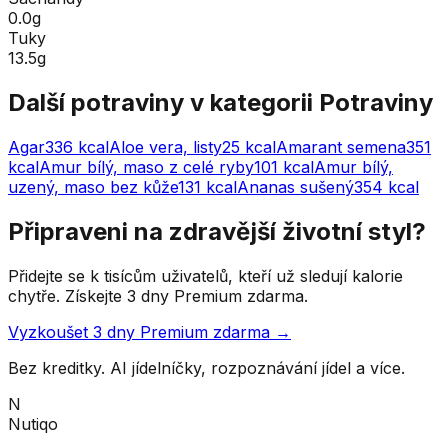
0.0g
Tuky
13.5g
Další potraviny v kategorii
Potraviny
Agar
336
kcal
Aloe vera, listy
25
kcal
Amarant semena
351
kcal
Amur bílý, maso z celé ryby
101
kcal
Amur bílý,
uzený, maso bez kůže
131
kcal
Ananas sušený
354
kcal
Připraveni na zdravější životní styl?
Přidejte se k tisícům uživatelů, kteří už sledují kalorie
chytře. Získejte 3 dny Premium zdarma.
Vyzkoušet 3 dny Premium zdarma →
Bez kreditky. AI jídelníčky, rozpoznávání jídel a více.
N
Nutiqo