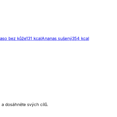
maso bez kůže
131
kcal
Ananas sušený
354
kcal
ce a dosáhněte svých cílů.