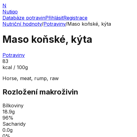
N
Nutiqo
Databáze potravin
Přihlásit
Registrace
Nutriční hodnoty
/
Potraviny
/
Maso koňské, kýta
Maso koňské, kýta
Potraviny
83
kcal / 100g
Horse, meat, rump, raw
Rozložení makroživin
Bílkoviny
18.9
g
96
%
Sacharidy
0.0
g
0
%