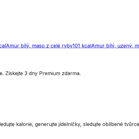
cal
Amur bílý, maso z celé ryby
101
kcal
Amur bílý, uzený, 
ytře. Získejte 3 dny Premium zdarma.
ledujte kalorie, generujte jídelníčky, sledujte oblíbené tvůr