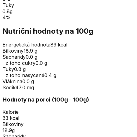
Tuky
0.8
g
4
%
Nutriční hodnoty na 100g
Energetická hodnota
83 kcal
Bílkoviny
18.9 g
Sacharidy
0.0 g
z toho cukry
0.0 g
Tuky
0.8 g
z toho nasycené
0.4 g
Vláknina
0.0 g
Sodík
47.0 mg
Hodnoty na porci (
100
g
- 100g
)
Kalorie
83 kcal
Bílkoviny
18.9g
Sacharidy