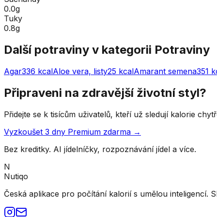
0.0g
Tuky
0.8g
Další potraviny v kategorii
Potraviny
Agar
336
kcal
Aloe vera, listy
25
kcal
Amarant semena
351
k
Připraveni na zdravější životní styl?
Přidejte se k tisícům uživatelů, kteří už sledují kalorie ch
Vyzkoušet 3 dny Premium zdarma →
Bez kreditky. AI jídelníčky, rozpoznávání jídel a více.
N
Nutiqo
Česká aplikace pro počítání kalorií s umělou inteligencí. S