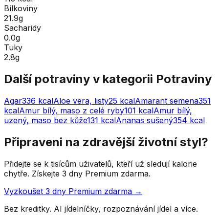
Bílkoviny
21.9g
Sacharidy
0.0g
Tuky
2.8g
Další potraviny v kategorii
Potraviny
Agar
336
kcal
Aloe vera, listy
25
kcal
Amarant semena
351
kcal
Amur bílý, maso z celé ryby
101
kcal
Amur bílý,
uzený, maso bez kůže
131
kcal
Ananas sušený
354
kcal
Připraveni na zdravější životní styl?
Přidejte se k tisícům uživatelů, kteří už sledují kalorie
chytře. Získejte 3 dny Premium zdarma.
Vyzkoušet 3 dny Premium zdarma →
Bez kreditky. AI jídelníčky, rozpoznávání jídel a více.