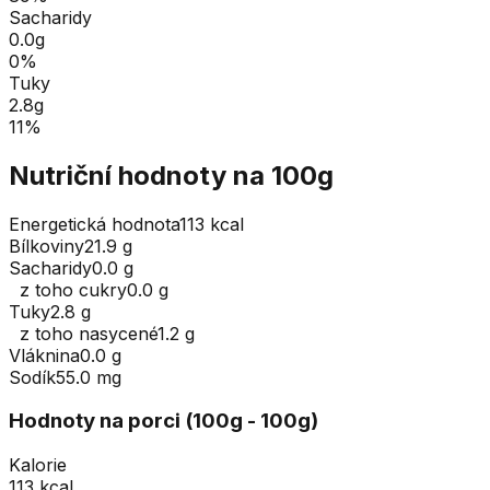
Sacharidy
0.0
g
0
%
Tuky
2.8
g
11
%
Nutriční hodnoty na 100g
Energetická hodnota
113 kcal
Bílkoviny
21.9 g
Sacharidy
0.0 g
z toho cukry
0.0 g
Tuky
2.8 g
z toho nasycené
1.2 g
Vláknina
0.0 g
Sodík
55.0 mg
Hodnoty na porci (
100
g
- 100g
)
Kalorie
113 kcal