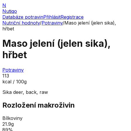
N
Nutiqo
Databáze potravin
Přihlásit
Registrace
Nutriční hodnoty
/
Potraviny
/
Maso jelení (jelen sika),
hřbet
Maso jelení (jelen sika),
hřbet
Potraviny
113
kcal / 100g
Sika deer, back, raw
Rozložení makroživin
Bílkoviny
21.9
g
89
%