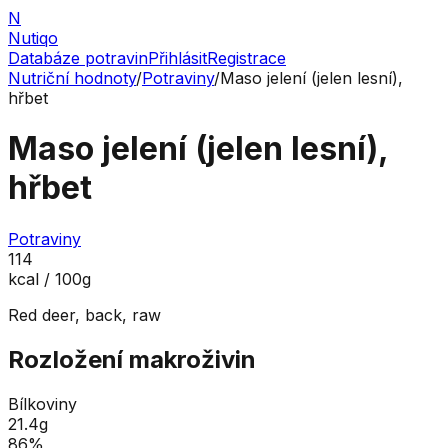
N
Nutiqo
Databáze potravin
Přihlásit
Registrace
Nutriční hodnoty
/
Potraviny
/
Maso jelení (jelen lesní),
hřbet
Maso jelení (jelen lesní),
hřbet
Potraviny
114
kcal / 100g
Red deer, back, raw
Rozložení makroživin
Bílkoviny
21.4
g
86
%