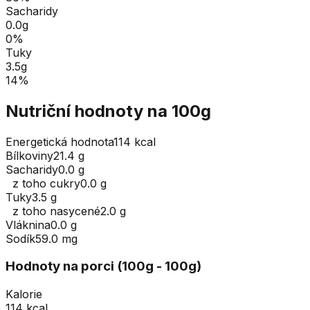
Sacharidy
0.0
g
0
%
Tuky
3.5
g
14
%
Nutriční hodnoty na 100g
Energetická hodnota
114 kcal
Bílkoviny
21.4 g
Sacharidy
0.0 g
z toho cukry
0.0 g
Tuky
3.5 g
z toho nasycené
2.0 g
Vláknina
0.0 g
Sodík
59.0 mg
Hodnoty na porci (
100
g
- 100g
)
Kalorie
114 kcal