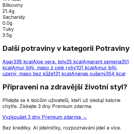
Bílkoviny
21.4g
Sacharidy
0.0g
Tuky
3.5g
Další potraviny v kategorii
Potraviny
Agar
336
kcal
Aloe vera, listy
25
kcal
Amarant semena
351
kcal
Amur bílý, maso z celé ryby
101
kcal
Amur bílý,
uzený, maso bez kůže
131
kcal
Ananas sušený
354
kcal
Připraveni na zdravější životní styl?
Přidejte se k tisícům uživatelů, kteří už sledují kalorie
chytře. Získejte 3 dny Premium zdarma.
Vyzkoušet 3 dny Premium zdarma →
Bez kreditky. AI jídelníčky, rozpoznávání jídel a více.