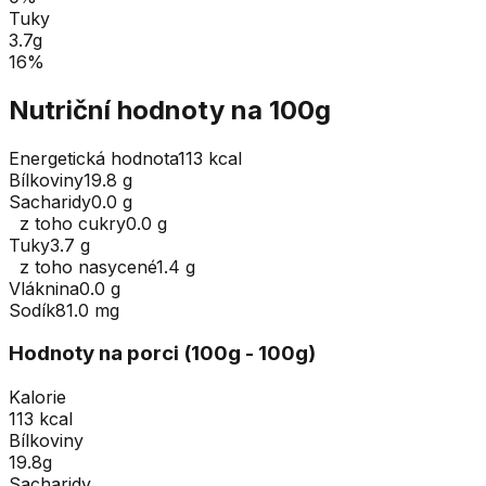
Tuky
3.7
g
16
%
Nutriční hodnoty na 100g
Energetická hodnota
113 kcal
Bílkoviny
19.8 g
Sacharidy
0.0 g
z toho cukry
0.0 g
Tuky
3.7 g
z toho nasycené
1.4 g
Vláknina
0.0 g
Sodík
81.0 mg
Hodnoty na porci (
100
g
- 100g
)
Kalorie
113 kcal
Bílkoviny
19.8g
Sacharidy