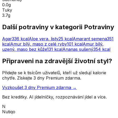
0.0g
Tuky
3.7g
Další potraviny v kategorii
Potraviny
Agar
336
kcal
Aloe vera, listy
25
kcal
Amarant semena
351
kcal
Amur bílý, maso z celé ryby
101
kcal
Amur bílý,
uzený, maso bez kůže
131
kcal
Ananas sušený
354
kcal
Připraveni na zdravější životní styl?
Přidejte se k tisícům uživatelů, kteří už sledují kalorie
chytře. Získejte 3 dny Premium zdarma.
Vyzkoušet 3 dny Premium zdarma →
Bez kreditky. AI jídelníčky, rozpoznávání jídel a více.
N
Nutiqo