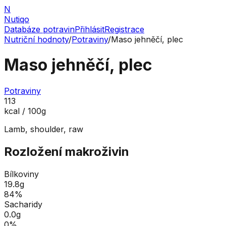
N
Nutiqo
Databáze potravin
Přihlásit
Registrace
Nutriční hodnoty
/
Potraviny
/
Maso jehněčí, plec
Maso jehněčí, plec
Potraviny
113
kcal / 100g
Lamb, shoulder, raw
Rozložení makroživin
Bílkoviny
19.8
g
84
%
Sacharidy
0.0
g
0
%