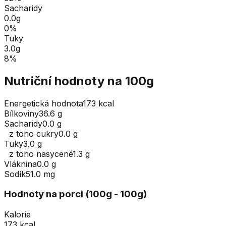
Sacharidy
0.0
g
0
%
Tuky
3.0
g
8
%
Nutriční hodnoty na 100g
Energetická hodnota
173 kcal
Bílkoviny
36.6 g
Sacharidy
0.0 g
z toho cukry
0.0 g
Tuky
3.0 g
z toho nasycené
1.3 g
Vláknina
0.0 g
Sodík
51.0 mg
Hodnoty na porci (
100
g
- 100g
)
Kalorie
173 kcal