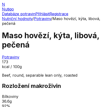
N
Nutiqo
Databáze potravin
Přihlásit
Registrace
Nutriční hodnoty
/
Potraviny
/
Maso hovězí, kýta, libová,
pečená
Maso hovězí, kýta, libová,
pečená
Potraviny
173
kcal / 100g
Beef, round, separable lean only, roasted
Rozložení makroživin
Bílkoviny
36.6
g
92
%