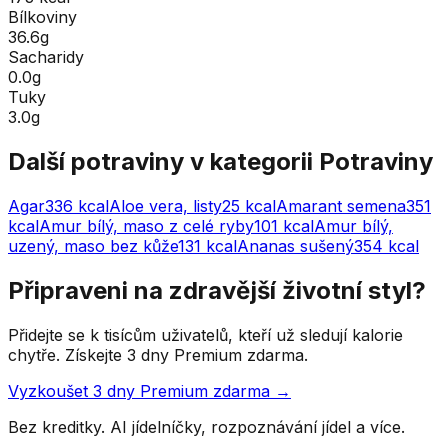
Bílkoviny
36.6g
Sacharidy
0.0g
Tuky
3.0g
Další potraviny v kategorii
Potraviny
Agar
336
kcal
Aloe vera, listy
25
kcal
Amarant semena
351
kcal
Amur bílý, maso z celé ryby
101
kcal
Amur bílý,
uzený, maso bez kůže
131
kcal
Ananas sušený
354
kcal
Připraveni na zdravější životní styl?
Přidejte se k tisícům uživatelů, kteří už sledují kalorie
chytře. Získejte 3 dny Premium zdarma.
Vyzkoušet 3 dny Premium zdarma →
Bez kreditky. AI jídelníčky, rozpoznávání jídel a více.