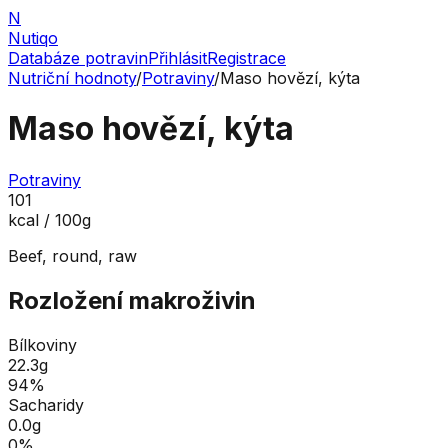
N
Nutiqo
Databáze potravin
Přihlásit
Registrace
Nutriční hodnoty
/
Potraviny
/
Maso hovězí, kýta
Maso hovězí, kýta
Potraviny
101
kcal / 100g
Beef, round, raw
Rozložení makroživin
Bílkoviny
22.3
g
94
%
Sacharidy
0.0
g
0
%