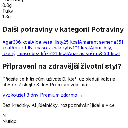
0.0g
Tuky
1.3g
Další potraviny v kategorii
Potraviny
Agar
336
kcal
Aloe vera, listy
25
kcal
Amarant semena
351
kcal
Amur bílý, maso z celé ryby
101
kcal
Amur bílý,
uzený, maso bez kůže
131
kcal
Ananas sušený
354
kcal
Připraveni na zdravější životní styl?
Přidejte se k tisícům uživatelů, kteří už sledují kalorie
chytře. Získejte 3 dny Premium zdarma.
Vyzkoušet 3 dny Premium zdarma →
Bez kreditky. AI jídelníčky, rozpoznávání jídel a více.
N
Nutiqo