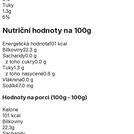
Tuky
1.3
g
6
%
Nutriční hodnoty na 100g
Energetická hodnota
101 kcal
Bílkoviny
22.3 g
Sacharidy
0.0 g
z toho cukry
0.0 g
Tuky
1.3 g
z toho nasycené
0.6 g
Vláknina
0.0 g
Sodík
47.0 mg
Hodnoty na porci (
100
g
- 100g
)
Kalorie
101 kcal
Bílkoviny
22.3g
Sacharidy