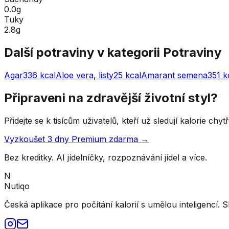
0.0g
Tuky
2.8g
Další potraviny v kategorii
Potraviny
Agar
336
kcal
Aloe vera, listy
25
kcal
Amarant semena
351
k
Připraveni na zdravější životní styl?
Přidejte se k tisícům uživatelů, kteří už sledují kalorie ch
Vyzkoušet 3 dny Premium zdarma →
Bez kreditky. AI jídelníčky, rozpoznávání jídel a více.
N
Nutiqo
Česká aplikace pro počítání kalorií s umělou inteligencí. S