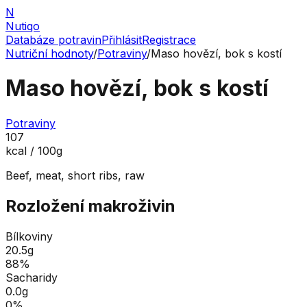
N
Nutiqo
Databáze potravin
Přihlásit
Registrace
Nutriční hodnoty
/
Potraviny
/
Maso hovězí, bok s kostí
Maso hovězí, bok s kostí
Potraviny
107
kcal / 100g
Beef, meat, short ribs, raw
Rozložení makroživin
Bílkoviny
20.5
g
88
%
Sacharidy
0.0
g
0
%