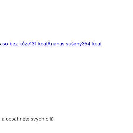
maso bez kůže
131
kcal
Ananas sušený
354
kcal
ce a dosáhněte svých cílů.