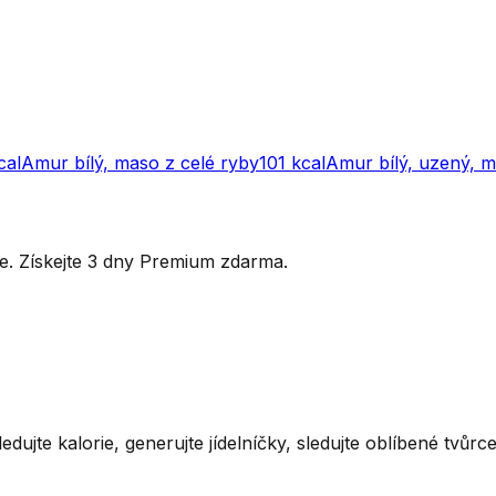
cal
Amur bílý, maso z celé ryby
101
kcal
Amur bílý, uzený, 
ytře. Získejte 3 dny Premium zdarma.
ledujte kalorie, generujte jídelníčky, sledujte oblíbené tvůr