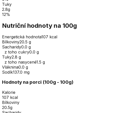
Tuky
2.8
g
12
%
Nutriční hodnoty na 100g
Energetická hodnota
107 kcal
Bílkoviny
20.5 g
Sacharidy
0.0 g
z toho cukry
0.0 g
Tuky
2.8 g
z toho nasycené
1.5 g
Vláknina
0.0 g
Sodík
137.0 mg
Hodnoty na porci (
100
g
- 100g
)
Kalorie
107 kcal
Bílkoviny
20.5g
Sacharidy