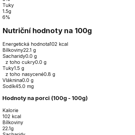
Tuky
1.5
g
6
%
Nutriční hodnoty na 100g
Energetická hodnota
102 kcal
Bílkoviny
22.1 g
Sacharidy
0.0 g
z toho cukry
0.0 g
Tuky
1.5 g
z toho nasycené
0.8 g
Vláknina
0.0 g
Sodík
45.0 mg
Hodnoty na porci (
100
g
- 100g
)
Kalorie
102 kcal
Bílkoviny
22.1g
Sacharidy