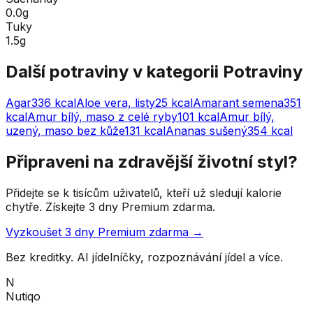
0.0g
Tuky
1.5g
Další potraviny v kategorii
Potraviny
Agar
336
kcal
Aloe vera, listy
25
kcal
Amarant semena
351
kcal
Amur bílý, maso z celé ryby
101
kcal
Amur bílý,
uzený, maso bez kůže
131
kcal
Ananas sušený
354
kcal
Připraveni na zdravější životní styl?
Přidejte se k tisícům uživatelů, kteří už sledují kalorie
chytře. Získejte 3 dny Premium zdarma.
Vyzkoušet 3 dny Premium zdarma →
Bez kreditky. AI jídelníčky, rozpoznávání jídel a více.
N
Nutiqo