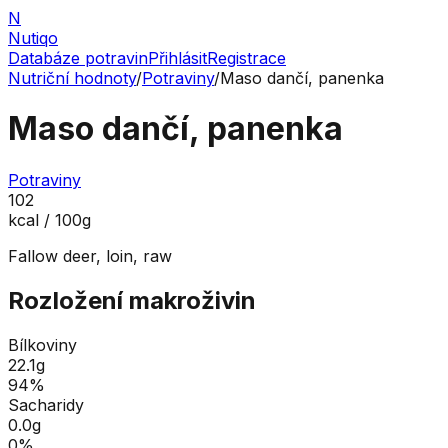
N
Nutiqo
Databáze potravin
Přihlásit
Registrace
Nutriční hodnoty
/
Potraviny
/
Maso dančí, panenka
Maso dančí, panenka
Potraviny
102
kcal / 100g
Fallow deer, loin, raw
Rozložení makroživin
Bílkoviny
22.1
g
94
%
Sacharidy
0.0
g
0
%