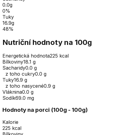
0.0
g
0
%
Tuky
16.9
g
48
%
Nutriční hodnoty na 100g
Energetická hodnota
225 kcal
Bílkoviny
18.1 g
Sacharidy
0.0 g
z toho cukry
0.0 g
Tuky
16.9 g
z toho nasycené
0.9 g
Vláknina
0.0 g
Sodík
69.0 mg
Hodnoty na porci (
100
g
- 100g
)
Kalorie
225 kcal
Bílkoviny