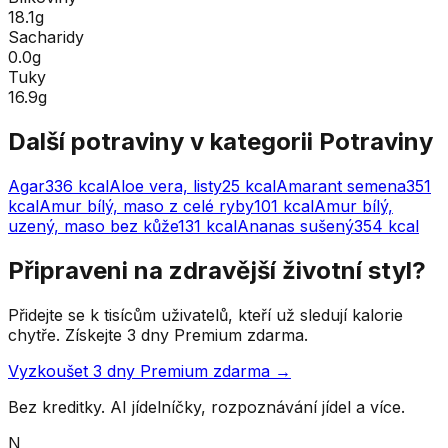
18.1g
Sacharidy
0.0g
Tuky
16.9g
Další potraviny v kategorii
Potraviny
Agar
336
kcal
Aloe vera, listy
25
kcal
Amarant semena
351
kcal
Amur bílý, maso z celé ryby
101
kcal
Amur bílý,
uzený, maso bez kůže
131
kcal
Ananas sušený
354
kcal
Připraveni na zdravější životní styl?
Přidejte se k tisícům uživatelů, kteří už sledují kalorie
chytře. Získejte 3 dny Premium zdarma.
Vyzkoušet 3 dny Premium zdarma →
Bez kreditky. AI jídelníčky, rozpoznávání jídel a více.
N