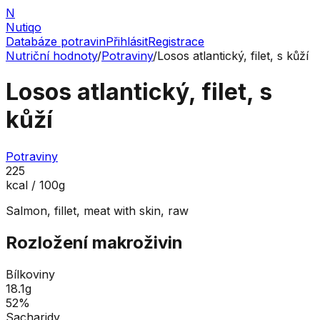
N
Nutiqo
Databáze potravin
Přihlásit
Registrace
Nutriční hodnoty
/
Potraviny
/
Losos atlantický, filet, s kůží
Losos atlantický, filet, s
kůží
Potraviny
225
kcal / 100g
Salmon, fillet, meat with skin, raw
Rozložení makroživin
Bílkoviny
18.1
g
52
%
Sacharidy