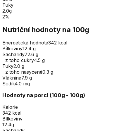
Tuky
2.0
g
2
%
Nutriční hodnoty na 100g
Energetická hodnota
342 kcal
Bílkoviny
12.4 g
Sacharidy
72.6 g
z toho cukry
4.5 g
Tuky
2.0 g
z toho nasycené
0.3 g
Vláknina
7.9 g
Sodík
4.0 mg
Hodnoty na porci (
100
g
- 100g
)
Kalorie
342 kcal
Bílkoviny
12.4g
Sacharidy