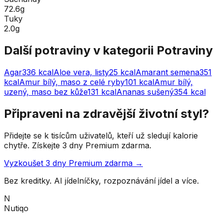
72.6g
Tuky
2.0g
Další potraviny v kategorii
Potraviny
Agar
336
kcal
Aloe vera, listy
25
kcal
Amarant semena
351
kcal
Amur bílý, maso z celé ryby
101
kcal
Amur bílý,
uzený, maso bez kůže
131
kcal
Ananas sušený
354
kcal
Připraveni na zdravější životní styl?
Přidejte se k tisícům uživatelů, kteří už sledují kalorie
chytře. Získejte 3 dny Premium zdarma.
Vyzkoušet 3 dny Premium zdarma →
Bez kreditky. AI jídelníčky, rozpoznávání jídel a více.
N
Nutiqo