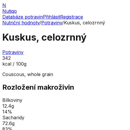
N
Nutiqo
Databáze potravin
Přihlásit
Registrace
Nutriční hodnoty
/
Potraviny
/
Kuskus, celozrnný
Kuskus, celozrnný
Potraviny
342
kcal / 100g
Couscous, whole grain
Rozložení makroživin
Bílkoviny
12.4
g
14
%
Sacharidy
72.6
g
83
%