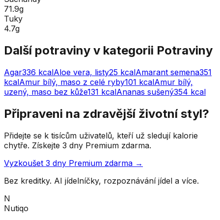
71.9g
Tuky
4.7g
Další potraviny v kategorii
Potraviny
Agar
336
kcal
Aloe vera, listy
25
kcal
Amarant semena
351
kcal
Amur bílý, maso z celé ryby
101
kcal
Amur bílý,
uzený, maso bez kůže
131
kcal
Ananas sušený
354
kcal
Připraveni na zdravější životní styl?
Přidejte se k tisícům uživatelů, kteří už sledují kalorie
chytře. Získejte 3 dny Premium zdarma.
Vyzkoušet 3 dny Premium zdarma →
Bez kreditky. AI jídelníčky, rozpoznávání jídel a více.
N
Nutiqo