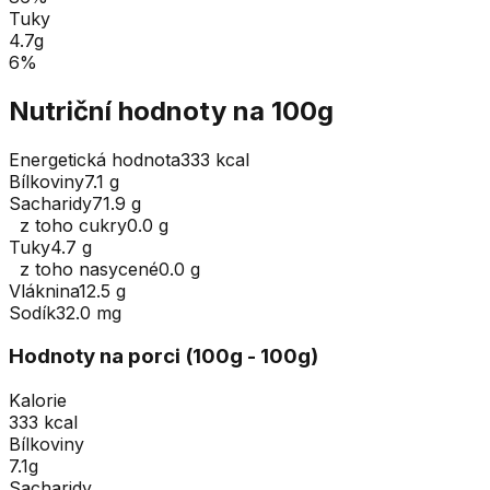
Tuky
4.7
g
6
%
Nutriční hodnoty na 100g
Energetická hodnota
333 kcal
Bílkoviny
7.1 g
Sacharidy
71.9 g
z toho cukry
0.0 g
Tuky
4.7 g
z toho nasycené
0.0 g
Vláknina
12.5 g
Sodík
32.0 mg
Hodnoty na porci (
100
g
- 100g
)
Kalorie
333 kcal
Bílkoviny
7.1g
Sacharidy