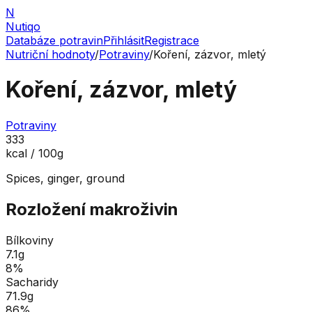
N
Nutiqo
Databáze potravin
Přihlásit
Registrace
Nutriční hodnoty
/
Potraviny
/
Koření, zázvor, mletý
Koření, zázvor, mletý
Potraviny
333
kcal / 100g
Spices, ginger, ground
Rozložení makroživin
Bílkoviny
7.1
g
8
%
Sacharidy
71.9
g
86
%