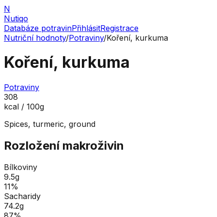
N
Nutiqo
Databáze potravin
Přihlásit
Registrace
Nutriční hodnoty
/
Potraviny
/
Koření, kurkuma
Koření, kurkuma
Potraviny
308
kcal / 100g
Spices, turmeric, ground
Rozložení makroživin
Bílkoviny
9.5
g
11
%
Sacharidy
74.2
g
87
%