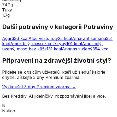
74.2g
Tuky
1.7g
Další potraviny v kategorii
Potraviny
Agar
336
kcal
Aloe vera, listy
25
kcal
Amarant semena
351
kcal
Amur bílý, maso z celé ryby
101
kcal
Amur bílý,
uzený, maso bez kůže
131
kcal
Ananas sušený
354
kcal
Připraveni na zdravější životní styl?
Přidejte se k tisícům uživatelů, kteří už sledují kalorie
chytře. Získejte 3 dny Premium zdarma.
Vyzkoušet 3 dny Premium zdarma →
Bez kreditky. AI jídelníčky, rozpoznávání jídel a více.
N
Nutiqo