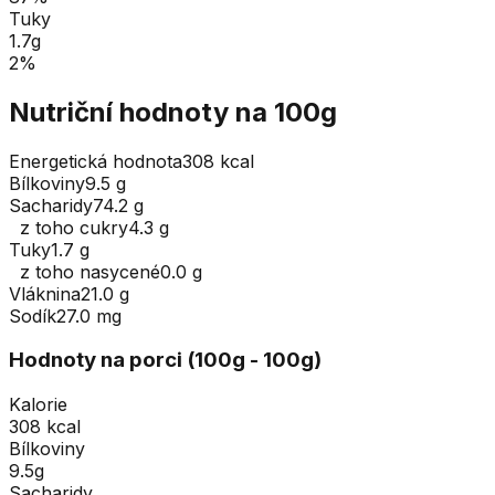
Tuky
1.7
g
2
%
Nutriční hodnoty na 100g
Energetická hodnota
308 kcal
Bílkoviny
9.5 g
Sacharidy
74.2 g
z toho cukry
4.3 g
Tuky
1.7 g
z toho nasycené
0.0 g
Vláknina
21.0 g
Sodík
27.0 mg
Hodnoty na porci (
100
g
- 100g
)
Kalorie
308 kcal
Bílkoviny
9.5g
Sacharidy