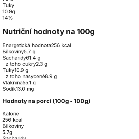
Tuky
10.9
g
14
%
Nutriční hodnoty na 100g
Energetická hodnota
256 kcal
Bílkoviny
5.7 g
Sacharidy
61.4 g
z toho cukry
2.3 g
Tuky
10.9 g
z toho nasycené
8.9 g
Vláknina
55.1 g
Sodík
13.0 mg
Hodnoty na porci (
100
g
- 100g
)
Kalorie
256 kcal
Bílkoviny
5.7g
Sacharidy