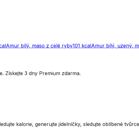
cal
Amur bílý, maso z celé ryby
101
kcal
Amur bílý, uzený, 
ytře. Získejte 3 dny Premium zdarma.
ledujte kalorie, generujte jídelníčky, sledujte oblíbené tvůr