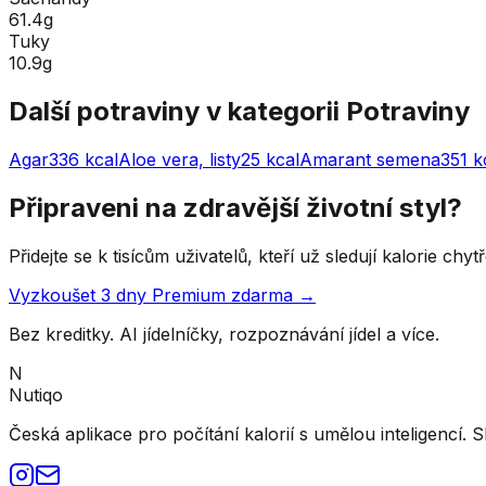
61.4g
Tuky
10.9g
Další potraviny v kategorii
Potraviny
Agar
336
kcal
Aloe vera, listy
25
kcal
Amarant semena
351
k
Připraveni na zdravější životní styl?
Přidejte se k tisícům uživatelů, kteří už sledují kalorie ch
Vyzkoušet 3 dny Premium zdarma →
Bez kreditky. AI jídelníčky, rozpoznávání jídel a více.
N
Nutiqo
Česká aplikace pro počítání kalorií s umělou inteligencí. S