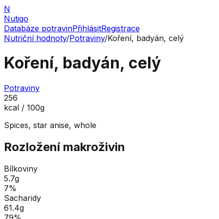
N
Nutiqo
Databáze potravin
Přihlásit
Registrace
Nutriční hodnoty
/
Potraviny
/
Koření, badyán, celý
Koření, badyán, celý
Potraviny
256
kcal / 100g
Spices, star anise, whole
Rozložení makroživin
Bílkoviny
5.7
g
7
%
Sacharidy
61.4
g
79
%