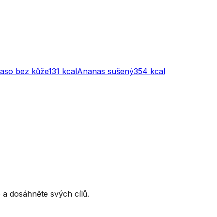
maso bez kůže
131
kcal
Ananas sušený
354
kcal
ce a dosáhněte svých cílů.