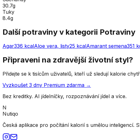
30.7g
Tuky
8.4g
Další potraviny v kategorii
Potraviny
Agar
336
kcal
Aloe vera, listy
25
kcal
Amarant semena
351
k
Připraveni na zdravější životní styl?
Přidejte se k tisícům uživatelů, kteří už sledují kalorie ch
Vyzkoušet 3 dny Premium zdarma →
Bez kreditky. AI jídelníčky, rozpoznávání jídel a více.
N
Nutiqo
Česká aplikace pro počítání kalorií s umělou inteligencí. S