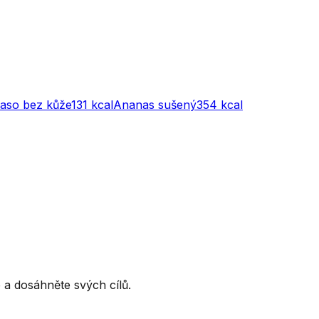
maso bez kůže
131
kcal
Ananas sušený
354
kcal
ce a dosáhněte svých cílů.