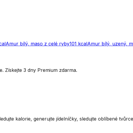
cal
Amur bílý, maso z celé ryby
101
kcal
Amur bílý, uzený, 
ytře. Získejte 3 dny Premium zdarma.
ledujte kalorie, generujte jídelníčky, sledujte oblíbené tvůr