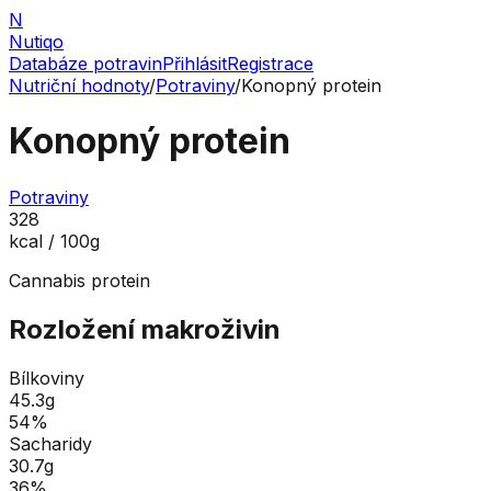
N
Nutiqo
Databáze potravin
Přihlásit
Registrace
Nutriční hodnoty
/
Potraviny
/
Konopný protein
Konopný protein
Potraviny
328
kcal / 100g
Cannabis protein
Rozložení makroživin
Bílkoviny
45.3
g
54
%
Sacharidy
30.7
g
36
%