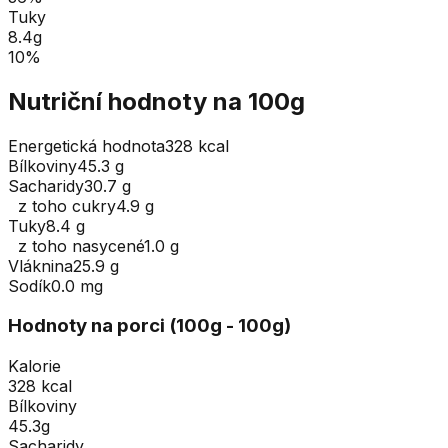
Tuky
8.4
g
10
%
Nutriční hodnoty na 100g
Energetická hodnota
328 kcal
Bílkoviny
45.3 g
Sacharidy
30.7 g
z toho cukry
4.9 g
Tuky
8.4 g
z toho nasycené
1.0 g
Vláknina
25.9 g
Sodík
0.0 mg
Hodnoty na porci (
100
g
- 100g
)
Kalorie
328 kcal
Bílkoviny
45.3g
Sacharidy