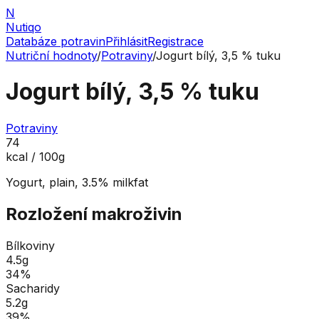
N
Nutiqo
Databáze potravin
Přihlásit
Registrace
Nutriční hodnoty
/
Potraviny
/
Jogurt bílý, 3,5 % tuku
Jogurt bílý, 3,5 % tuku
Potraviny
74
kcal / 100g
Yogurt, plain, 3.5% milkfat
Rozložení makroživin
Bílkoviny
4.5
g
34
%
Sacharidy
5.2
g
39
%