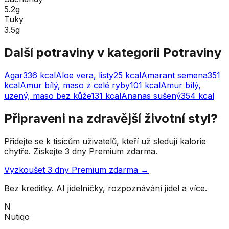
5.2g
Tuky
3.5g
Další potraviny v kategorii
Potraviny
Agar
336
kcal
Aloe vera, listy
25
kcal
Amarant semena
351
kcal
Amur bílý, maso z celé ryby
101
kcal
Amur bílý,
uzený, maso bez kůže
131
kcal
Ananas sušený
354
kcal
Připraveni na zdravější životní styl?
Přidejte se k tisícům uživatelů, kteří už sledují kalorie
chytře. Získejte 3 dny Premium zdarma.
Vyzkoušet 3 dny Premium zdarma →
Bez kreditky. AI jídelníčky, rozpoznávání jídel a více.
N
Nutiqo