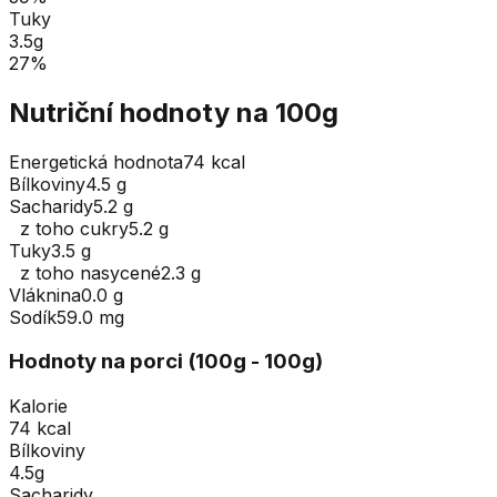
Tuky
3.5
g
27
%
Nutriční hodnoty na 100g
Energetická hodnota
74 kcal
Bílkoviny
4.5 g
Sacharidy
5.2 g
z toho cukry
5.2 g
Tuky
3.5 g
z toho nasycené
2.3 g
Vláknina
0.0 g
Sodík
59.0 mg
Hodnoty na porci (
100
g
- 100g
)
Kalorie
74 kcal
Bílkoviny
4.5g
Sacharidy