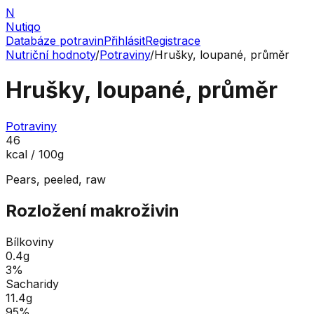
N
Nutiqo
Databáze potravin
Přihlásit
Registrace
Nutriční hodnoty
/
Potraviny
/
Hrušky, loupané, průměr
Hrušky, loupané, průměr
Potraviny
46
kcal / 100g
Pears, peeled, raw
Rozložení makroživin
Bílkoviny
0.4
g
3
%
Sacharidy
11.4
g
95
%