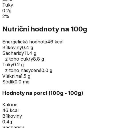
Tuky
0.2
g
2
%
Nutriční hodnoty na 100g
Energetická hodnota
46 kcal
Bílkoviny
0.4 g
Sacharidy
11.4 g
z toho cukry
8.8 g
Tuky
0.2 g
z toho nasycené
0.0 g
Vláknina
1.5 g
Sodík
0.0 mg
Hodnoty na porci (
100
g
- 100g
)
Kalorie
46 kcal
Bílkoviny
0.4g
Sacharidy