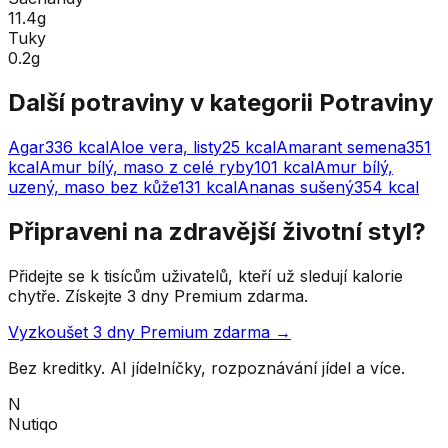
11.4g
Tuky
0.2g
Další potraviny v kategorii
Potraviny
Agar
336
kcal
Aloe vera, listy
25
kcal
Amarant semena
351
kcal
Amur bílý, maso z celé ryby
101
kcal
Amur bílý,
uzený, maso bez kůže
131
kcal
Ananas sušený
354
kcal
Připraveni na zdravější životní styl?
Přidejte se k tisícům uživatelů, kteří už sledují kalorie
chytře. Získejte 3 dny Premium zdarma.
Vyzkoušet 3 dny Premium zdarma →
Bez kreditky. AI jídelníčky, rozpoznávání jídel a více.
N
Nutiqo